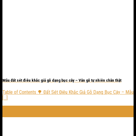
Mẫu đất sét điêu khắc giả gỗ dạng bục cây – Vân gỗ tự nhiên chân thật
Table of Contents 🌳 Đất Sét Điêu Khắc Giả Gỗ Dạng Bục Cây – Mẫu
[...]
24
Th10