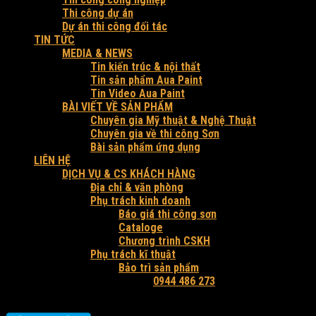
Thi công dự án
Dự án thi công đối tác
TIN TỨC
MEDIA & NEWS
Tin kiến trúc & nội thất
Tin sản phẩm Aua Paint
Tin Video Aua Paint
BÀI VIẾT VỀ SẢN PHẨM
Chuyên gia Mỹ thuật & Nghệ Thuật
Chuyên gia về thi công Sơn
Bài sản phẩm ứng dụng
LIÊN HỆ
DỊCH VỤ & CS KHÁCH HÀNG
Địa chỉ & văn phòng
Phụ trách kinh doanh
Báo giá thi công sơn
Cataloge
Chương trình CSKH
Phụ trách kĩ thuật
Bảo trì sản phẩm
Hỗ trợ tư vấn và báo giá:
0944 486 273