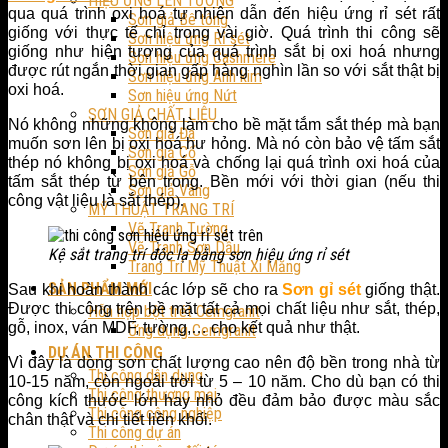
HIỆU ỨNG LÊN TƯỜNG
qua quá trình oxi hoá tự nhiên dẫn đến hiệu ứng rỉ sét rất
Sơn giả Bê tông
giống với thực tế chỉ trong vài giờ. Quá trình thi công sẽ
Sơn hiệu ứng Rỉ sét
giống như hiện tượng của quá trình sắt bị oxi hoá nhưng
Sơn hiệu ứng Cashmere
được rút ngắn thời gian gấp hàng nghìn lần so với sắt thật bị
Sơn hiệu ứng Ánh kim
oxi hoá.
Sơn hiệu ứng Nứt
SƠN GIẢ CHẤT LIỆU
Nó không những không làm cho bề mặt tắm sắt thép mà bạn
Sơn giả Đá
muốn sơn lên bị oxi hoá hư hỏng. Mà nó còn bảo vệ tấm sắt
Sơn giả Cổ
thép nó không bị oxi hoá và chống lại quá trình oxi hoá của
Sơn giả Gỗ
tấm sắt thép từ bên trong. Bền mới với thời gian (nếu thi
Sơn giả Vàng
công vật liệu là sắt thép
).
MỸ THUẬT TRANG TRÍ
Vẽ Tranh Tường
Vẽ Tranh Sơn Dầu
Kệ sắt trang trí độc lạ bằng sơn hiệu ứng rỉ sét
Trang Trí Mỹ Thuật Xi Măng
SẢN PHẨM MỚI
Sau khi hoàn thành các lớp sẽ cho ra
Sơn gỉ sét
giống thật.
Được thi công trên bề mặt tất cả mọi chất liệu như sắt, thép,
Hỗn hợp bột trét Cemgranit
gỗ, inox, ván MDF, tường,… cho kết quả như thật.
Ứng dụng Cemgranit
DỰ ÁN THI CÔNG
Vì đây là dòng sơn chất lượng cao nên độ bền trong nhà từ
Thi công dân dụng
10-15 năm, còn ngoài trời từ 5 – 10 năm. Cho dù bạn có thi
Thi công thương mại
công kích thước lớn hay nhỏ đều đảm bảo được màu sắc
Thi công công nghiệp
chân thật và chi tiết liền khối.
Thi công dự án