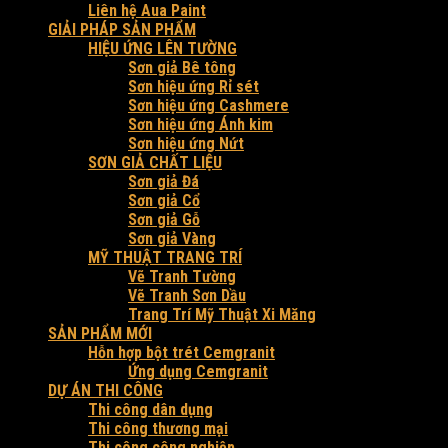
Liên hệ Aua Paint
GIẢI PHÁP SẢN PHẨM
HIỆU ỨNG LÊN TƯỜNG
Sơn giả Bê tông
Sơn hiệu ứng Rỉ sét
Sơn hiệu ứng Cashmere
Sơn hiệu ứng Ánh kim
Sơn hiệu ứng Nứt
SƠN GIẢ CHẤT LIỆU
Sơn giả Đá
Sơn giả Cổ
Sơn giả Gỗ
Sơn giả Vàng
MỸ THUẬT TRANG TRÍ
Vẽ Tranh Tường
Vẽ Tranh Sơn Dầu
Trang Trí Mỹ Thuật Xi Măng
SẢN PHẨM MỚI
Hỗn hợp bột trét Cemgranit
Ứng dụng Cemgranit
DỰ ÁN THI CÔNG
Thi công dân dụng
Thi công thương mại
Thi công công nghiệp