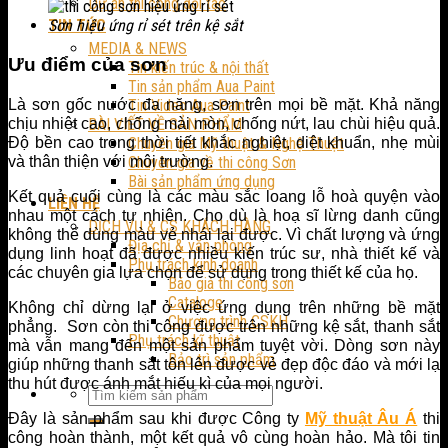
Dự án thi công đối tác
TIN TỨC
Sơn hiệu ứng rỉ sét trên kệ sắt
MEDIA & NEWS
Ưu điểm của sơn
Tin kiến trúc & nội thất
Tin sản phẩm Aua Paint
Là sơn gốc nước đa năng, sơn trên mọi bề mặt. Khả năng
Tin Video Aua Paint
chịu nhiệt cao, chống mài mòn, chống nứt, lau chùi hiệu quả.
BÀI VIẾT VỀ SẢN PHẨM
Độ bền cao trong thời tiết khắc nghiệt, diệt khuẩn, nhẹ mùi
Chuyên gia Mỹ thuật & Nghệ Thuật
và thân thiện với môi trường.
Chuyên gia về thi công Sơn
Bài sản phẩm ứng dụng
Kết quả cuối cùng là các màu sắc loang lỗ hoà quyện vào
LIÊN HỆ
nhau một cách tự nhiên. Cho dù là hoạ sĩ lừng danh cũng
DỊCH VỤ & CS KHÁCH HÀNG
không thể dùng màu vẻ nhái lại được. Vì chất lượng và ứng
Địa chỉ & văn phòng
dụng linh hoạt đã được nhiều kiến trúc sư, nhà thiết kế và
Phụ trách kinh doanh
các chuyên gia lựa chọn để sử dụng trong thiết kế của họ.
Báo giá thi công sơn
Cataloge
Không chỉ dừng lại ở việc ứng dụng trên những bề mặt
Chương trình CSKH
phẳng. Sơn còn thi công được trên những kệ sắt, thanh sắt
Phụ trách kĩ thuật
mà vẫn mang đến một sản phẩm tuyệt vời. Dòng sơn này
Bảo trì sản phẩm
giúp những thanh sắt tôn lên được vẻ đẹp độc đáo và mới lạ
thu hút được ánh mắt hiếu kì của mọi người.
Đây là sản phẩm sau khi được Công ty
Mỹ thuật Âu Á
thi
công hoàn thành, một kết quả vô cùng hoàn hảo. Mà tôi tin