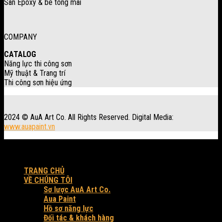
Sàn Epoxy & bê tông mài
COMPANY
CATALOG
Năng lực thi công sơn
Mỹ thuật & Trang trí
Thi công sơn hiệu ứng
2024 © AuA Art Co. All Rights Reserved. Digital Media:
www.auapaint.vn
Workshop: 30 Trung Đông 3, xã Đông Thạnh, Tp. HCM.
Produced by AuA Art Co.
TRANG CHỦ
VỀ CHÚNG TÔI
Sơ lược AuA Art Co.
Aua Paint
Hồ sơ năng lực
Đối tác & khách hàng