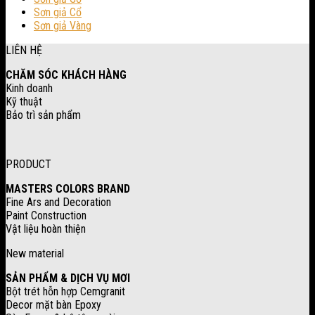
Sơn giả Cổ
Sơn giả Vàng
LIÊN HỆ
CHĂM SÓC KHÁCH HÀNG
Kinh doanh
Kỹ thuật
Bảo trì sản phẩm
PRODUCT
MASTERS COLORS BRAND
Fine Ars and Decoration
Paint Construction
Vật liệu hoàn thiện
New material
SẢN PHẨM & DỊCH VỤ MƠI
Bột trét hỗn hợp Cemgranit
Decor mặt bàn Epoxy