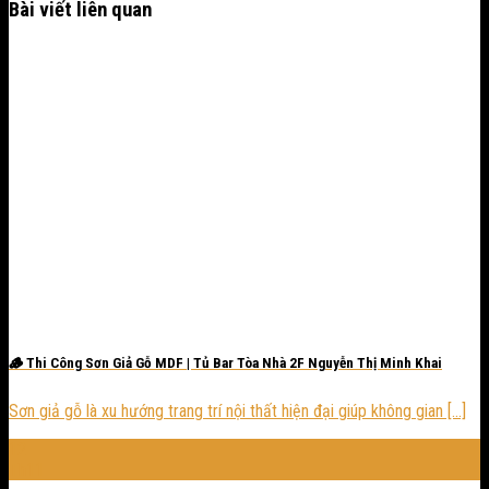
Bài viết liên quan
🪵 Thi Công Sơn Giả Gỗ MDF | Tủ Bar Tòa Nhà 2F Nguyễn Thị Minh Khai
Sơn giả gỗ là xu hướng trang trí nội thất hiện đại giúp không gian [...]
12
Th11