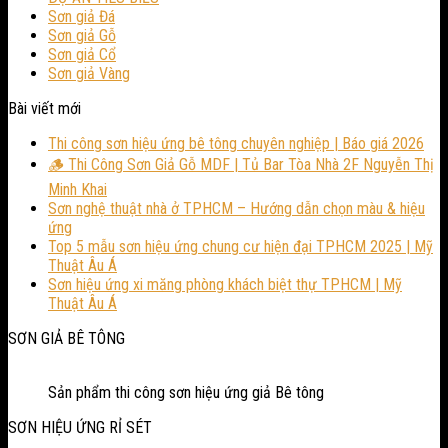
Sơn giả Đá
Sơn giả Gỗ
Sơn giả Cổ
Sơn giả Vàng
Bài viết mới
Thi công sơn hiệu ứng bê tông chuyên nghiệp | Báo giá 2026
🪵 Thi Công Sơn Giả Gỗ MDF | Tủ Bar Tòa Nhà 2F Nguyễn Thị
Minh Khai
Sơn nghệ thuật nhà ở TPHCM – Hướng dẫn chọn màu & hiệu
ứng
Top 5 mẫu sơn hiệu ứng chung cư hiện đại TPHCM 2025 | Mỹ
Thuật Âu Á
Sơn hiệu ứng xi măng phòng khách biệt thự TPHCM | Mỹ
Thuật Âu Á
SƠN GIẢ BÊ TÔNG
Sản phẩm thi công sơn hiệu ứng giả Bê tông
SƠN HIỆU ỨNG RỈ SÉT