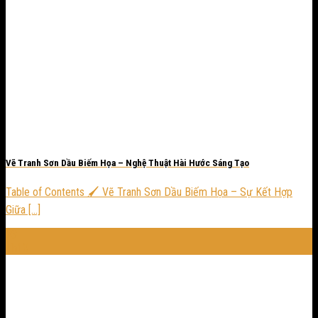
Vẽ Tranh Sơn Dầu Biếm Họa – Nghệ Thuật Hài Hước Sáng Tạo
Table of Contents 🖌️ Vẽ Tranh Sơn Dầu Biếm Họa – Sự Kết Hợp
Giữa [...]
23
Th10