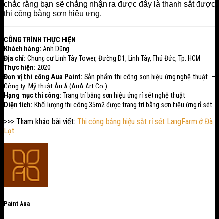
chắc rằng bạn sẽ chẳng nhận ra được đây là thanh sắt được
thi công bằng sơn hiệu ứng.
CÔNG TRÌNH THỰC HIỆN
Khách hàng:
Anh Dũng
Địa chỉ:
Chung cư Linh Tây Tower, Đường D1, Linh Tây, Thủ Đức, Tp. HCM
Thực hiện:
2020
Đơn vị thi công Aua Paint:
Sản phẩm thi công sơn hiệu ứng nghệ thuật –
Công ty Mỹ thuật Âu Á (AuA Art Co.)
Hạng mục thi công:
Trang trí bằng sơn hiệu ứng rỉ sét nghệ thuật
Diện tích:
Khối lượng thi công 35m2 được trang trí bằng sơn hiệu ứng rỉ sét
>>> Tham khảo bài viết:
Thi công bảng hiệu sắt rỉ sét LangFarm ở Đà
Lạt
Paint Aua