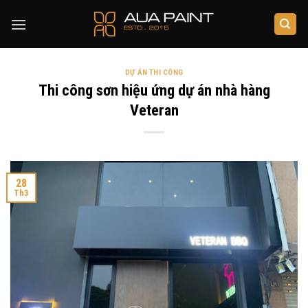
Skip
to
content
DỰ ÁN THI CÔNG
Thi công sơn hiệu ứng dự án nhà hàng
Veteran
28
Th3