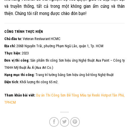
và truyền thống, tất cả trong một không gian ấm cúng và thân
thiện. Chúng tôi rất mong được chào đón bạn!
CÔNG TRÌNH THỰC HIỆN
Chủ đầu tư:
Veteran Restaurant HCMC
Địa chỉ:
206B Nguyễn Trãi, phường Phạm Ngũ Lão, quận 1, Tp. HCM
Thực hiện:
2023
Đơn vị thi công:
Sản phẩm thi công Sơn hiệu ứng Nghệ thuật Aua Paint – Công ty
TNHH Mỹ thuật Âu Á (Aua Art Co.)
Hạng mục thi công:
Trang trí tường bằng Sơn hiệu ứng bê tông Nghệ thuật
Diện tích:
Khối lượng thi công 65 m2.
Tham khảo bài viết:
Dự án Thi Công Sơn Bê Tông Màu tại Reski Hotpot Tân Phú,
TPHCM