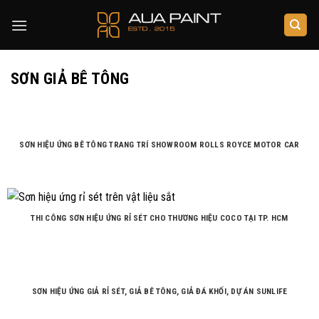
Skip
to
content
SƠN GIẢ BÊ TÔNG
SƠN HIỆU ỨNG BÊ TÔNG TRANG TRÍ SHOWROOM ROLLS ROYCE MOTOR CAR
THI CÔNG SƠN HIỆU ỨNG RỈ SÉT CHO THƯƠNG HIỆU COCO TẠI TP. HCM
SƠN HIỆU ỨNG GIẢ RỈ SÉT, GIẢ BÊ TÔNG, GIẢ ĐÁ KHỐI, DỰ ÁN SUNLIFE