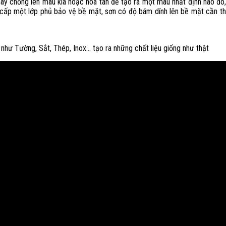
y chồng lên màu kia hoặc hòa tan để tạo ra một màu nhất định nào đó, 
 cấp một lớp phủ bảo vệ bề mặt, sơn có độ bám dính lên bề mặt cần thi
 như Tường, Sắt, Thép, Inox… tạo ra những chất liệu giống như thật