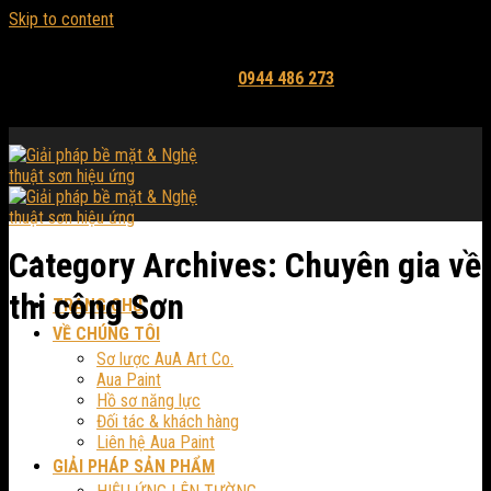
Skip to content
Email: mythuataua@gmail.com
Hỗ trợ tư vấn và báo giá:
0944 486 273
Category Archives:
Chuyên gia về
thi công Sơn
TRANG CHỦ
VỀ CHÚNG TÔI
Sơ lược AuA Art Co.
Aua Paint
Hồ sơ năng lực
Đối tác & khách hàng
Liên hệ Aua Paint
GIẢI PHÁP SẢN PHẨM