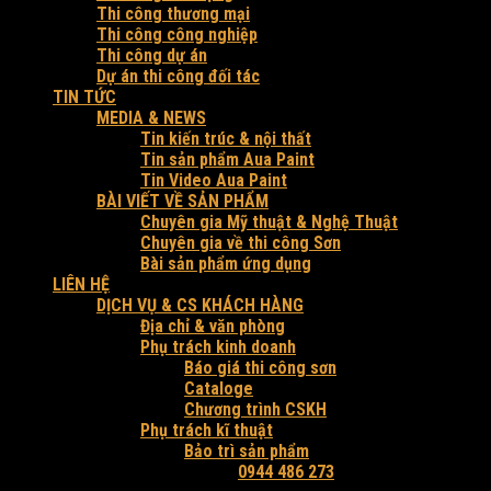
Thi công thương mại
Thi công công nghiệp
Thi công dự án
Dự án thi công đối tác
TIN TỨC
MEDIA & NEWS
Tin kiến trúc & nội thất
Tin sản phẩm Aua Paint
Tin Video Aua Paint
BÀI VIẾT VỀ SẢN PHẨM
Chuyên gia Mỹ thuật & Nghệ Thuật
Chuyên gia về thi công Sơn
Bài sản phẩm ứng dụng
LIÊN HỆ
DỊCH VỤ & CS KHÁCH HÀNG
Địa chỉ & văn phòng
Phụ trách kinh doanh
Báo giá thi công sơn
Cataloge
Chương trình CSKH
Phụ trách kĩ thuật
Bảo trì sản phẩm
Hỗ trợ tư vấn và báo giá:
0944 486 273