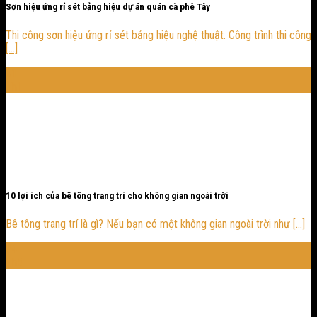
Sơn hiệu ứng rỉ sét bảng hiệu dự án quán cà phê Tây
Thi công sơn hiệu ứng rỉ sét bảng hiệu nghệ thuật. Công trình thi công
[...]
01
Th1
10 lợi ích của bê tông trang trí cho không gian ngoài trời
Bê tông trang trí là gì? Nếu bạn có một không gian ngoài trời như [...]
24
Th5