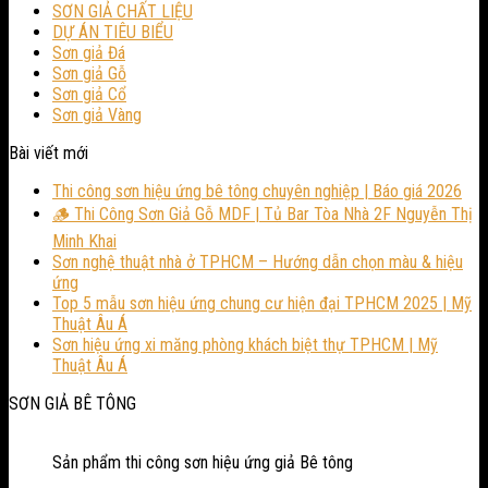
SƠN GIẢ CHẤT LIỆU
DỰ ÁN TIÊU BIỂU
Sơn giả Đá
Sơn giả Gỗ
Sơn giả Cổ
Sơn giả Vàng
Bài viết mới
Thi công sơn hiệu ứng bê tông chuyên nghiệp | Báo giá 2026
🪵 Thi Công Sơn Giả Gỗ MDF | Tủ Bar Tòa Nhà 2F Nguyễn Thị
Minh Khai
Sơn nghệ thuật nhà ở TPHCM – Hướng dẫn chọn màu & hiệu
ứng
Top 5 mẫu sơn hiệu ứng chung cư hiện đại TPHCM 2025 | Mỹ
Thuật Âu Á
Sơn hiệu ứng xi măng phòng khách biệt thự TPHCM | Mỹ
Thuật Âu Á
SƠN GIẢ BÊ TÔNG
Sản phẩm thi công sơn hiệu ứng giả Bê tông