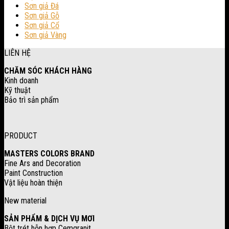
Sơn giả Đá
Sơn giả Gỗ
Sơn giả Cổ
Sơn giả Vàng
LIÊN HỆ
CHĂM SÓC KHÁCH HÀNG
Kinh doanh
Kỹ thuật
Bảo trì sản phẩm
PRODUCT
MASTERS COLORS BRAND
Fine Ars and Decoration
Paint Construction
Vật liệu hoàn thiện
New material
SẢN PHẨM & DỊCH VỤ MƠI
Bột trét hỗn hợp Cemgranit