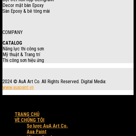
Decor mặt bàn Epoxy
Sàn Epoxy & bê tông mài
COMPANY
CATALOG
Năng lực thi công sơn
Mỹ thuật & Trang trí
Thi công sơn hiệu ứng
2024 © AuA Art Co. All Rights Reserved. Digital Media:
www.auapaint.vn
Workshop: 30 Trung Đông 3, xã Đông Thạnh, Tp. HCM.
Produced by AuA Art Co.
TRANG CHỦ
VỀ CHÚNG TÔI
Sơ lược AuA Art Co.
Aua Paint