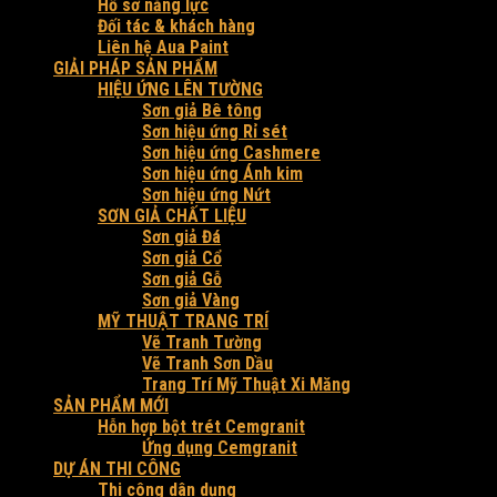
Hồ sơ năng lực
Đối tác & khách hàng
Liên hệ Aua Paint
GIẢI PHÁP SẢN PHẨM
HIỆU ỨNG LÊN TƯỜNG
Sơn giả Bê tông
Sơn hiệu ứng Rỉ sét
Sơn hiệu ứng Cashmere
Sơn hiệu ứng Ánh kim
Sơn hiệu ứng Nứt
SƠN GIẢ CHẤT LIỆU
Sơn giả Đá
Sơn giả Cổ
Sơn giả Gỗ
Sơn giả Vàng
MỸ THUẬT TRANG TRÍ
Vẽ Tranh Tường
Vẽ Tranh Sơn Dầu
Trang Trí Mỹ Thuật Xi Măng
SẢN PHẨM MỚI
Hỗn hợp bột trét Cemgranit
Ứng dụng Cemgranit
DỰ ÁN THI CÔNG
Thi công dân dụng