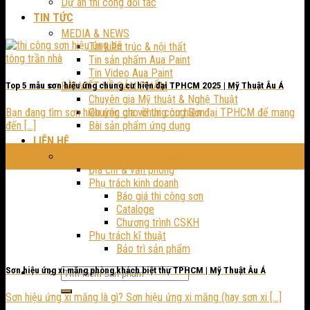
Dự án thi công đối tác
TIN TỨC
MEDIA & NEWS
Tin kiến trúc & nội thất
Tin sản phẩm Aua Paint
Tin Video Aua Paint
BÀI VIẾT VỀ SẢN PHẨM
Top 5 mẫu sơn hiệu ứng chung cư hiện đại TPHCM 2025 | Mỹ Thuật Âu Á
Chuyên gia Mỹ thuật & Nghệ Thuật
Chuyên gia về thi công Sơn
Bạn đang tìm sơn hiệu ứng cho chung cư hiện đại TPHCM để mang
Bài sản phẩm ứng dụng
đến [...]
LIÊN HỆ
11
DỊCH VỤ & CS KHÁCH HÀNG
Th11
Địa chỉ & văn phòng
Phụ trách kinh doanh
Báo giá thi công sơn
Cataloge
Chương trình CSKH
Phụ trách kĩ thuật
Bảo trì sản phẩm
Sơn hiệu ứng xi măng phòng khách biệt thự TPHCM | Mỹ Thuật Âu Á
Sơn hiệu ứng xi măng là gì? Sơn hiệu ứng xi măng (hay sơn xi [...]