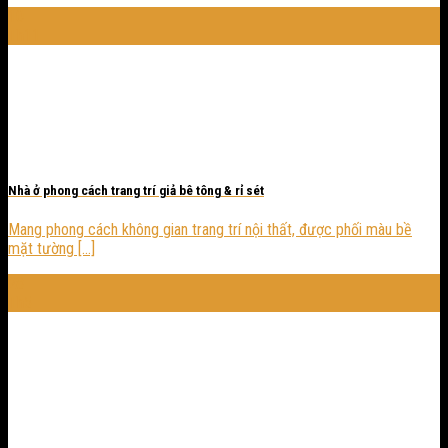
10
Th11
Nhà ở phong cách trang trí giả bê tông & rỉ sét
Mang phong cách không gian trang trí nội thất, được phối màu bề
mặt tường [...]
28
Th5