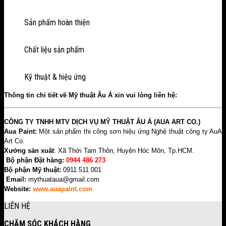
Sản phẩm hoàn thiện
Chất liệu sản phẩm
Kỹ thuật & hiệu ứng
Thông tin chi tiết về Mỹ thuật Âu Á xin vui lòng liên hệ:
CÔNG TY TNHH MTV DỊCH VỤ MỸ THUẬT ÂU Á (AUA ART CO.)
Aua Paint:
Một sản phẩm thi công sơn hiệu ứng Nghệ thuật công ty AuA
Art Co.
Xưởng sản xuất
: Xã Thới Tam Thôn, Huyện Hóc Môn, Tp.HCM.
Bộ phận Đặt hàng:
0944 486 273
Bộ phận Mỹ thuật:
0911 511 001
Email:
mythuataua@gmail.com
Website:
www.
auapaint.com
LIÊN HỆ
CHĂM SÓC KHÁCH HÀNG