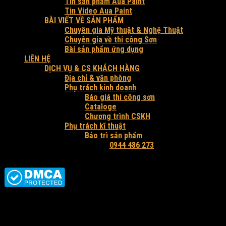
Tin sản phẩm Aua Paint
Tin Video Aua Paint
BÀI VIẾT VỀ SẢN PHẨM
Chuyên gia Mỹ thuật & Nghệ Thuật
Chuyên gia về thi công Sơn
Bài sản phẩm ứng dụng
LIÊN HỆ
DỊCH VỤ & CS KHÁCH HÀNG
Địa chỉ & văn phòng
Phụ trách kinh doanh
Báo giá thi công sơn
Cataloge
Chương trình CSKH
Phụ trách kĩ thuật
Bảo trì sản phẩm
Hỗ trợ tư vấn và báo giá:
0944 486 273