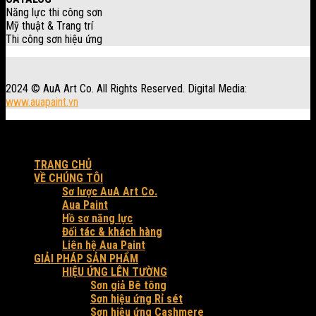
Năng lực thi công sơn
Mỹ thuật & Trang trí
Thi công sơn hiệu ứng
2024 © AuA Art Co. All Rights Reserved. Digital Media:
www.auapaint.vn
Workshop: 30 Trung Đông 3, xã Đông Thạnh, Tp. HCM.
Produced by AuA Art Co.
TRANG CHỦ
VỀ CHÚNG TÔI
Sơ lược AuA Art Co.
Aua Paint
Hồ sơ năng lực
Đối tác & khách hàng
Liên hệ Aua Paint
GIẢI PHÁP SẢN PHẨM
HIỆU ỨNG LÊN TƯỜNG
Sơn giả Bê tông
Sơn hiệu ứng Rỉ sét
Sơn hiệu ứng Cashmere