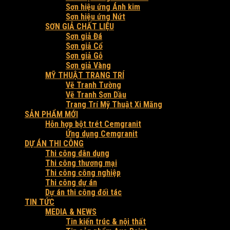
Sơn hiệu ứng Ánh kim
Sơn hiệu ứng Nứt
SƠN GIẢ CHẤT LIỆU
Sơn giả Đá
Sơn giả Cổ
Sơn giả Gỗ
Sơn giả Vàng
MỸ THUẬT TRANG TRÍ
Vẽ Tranh Tường
Vẽ Tranh Sơn Dầu
Trang Trí Mỹ Thuật Xi Măng
SẢN PHẨM MỚI
Hỗn hợp bột trét Cemgranit
Ứng dụng Cemgranit
DỰ ÁN THI CÔNG
Thi công dân dụng
Thi công thương mại
Thi công công nghiệp
Thi công dự án
Dự án thi công đối tác
TIN TỨC
MEDIA & NEWS
Tin kiến trúc & nội thất