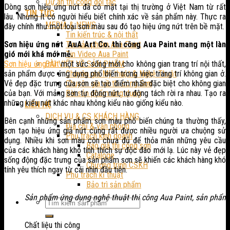
Dự án thi công đối tác
Dòng sơn hiệu ứng nứt đã có mặt tại thị trường ở Việt Nam từ rất
TIN TỨC
lâu. Nhưng ít có người hiểu biết chính xác về sản phẩm này. Thực ra
MEDIA & NEWS
đây chính như một loại sơn màu sau đó tạo hiệu ứng nứt trên bề mặt.
Tin kiến trúc & nội thất
Sơn hiệu ứng nứt AuA Art Co. thi công Aua Paint mang một làn
Tin sản phẩm Aua Paint
gió mới khá mới mẻ.
Tin Video Aua Paint
Sơn hiệu ứng nứt
một sức sống mới cho không gian trang trí nội thất,
BÀI VIẾT VỀ SẢN PHẨM
sản phẩm được ứng dụng phổ biến trong việc trang trí không gian ở.
Chuyên gia Mỹ thuật & Nghệ Thuật
Vẻ đẹp đặc trưng của sơn sẽ tạo điểm nhấn đặc biệt cho không gian
Chuyên gia về thi công Sơn
của bạn. Với mảng sơn tự động nứt, tự động tách rời ra nhau. Tạo ra
Bài sản phẩm ứng dụng
những kiểu nứt khác nhau không kiểu nào giống kiểu nào.
LIÊN HỆ
DỊCH VỤ & CS KHÁCH HÀNG
Bên cạnh những sản phẩm sơn màu phổ biến chúng ta thường thấy,
Địa chỉ & văn phòng
sơn tạo hiệu ứng giả nứt cũng rất được nhiều người ưa chuộng sử
Phụ trách kinh doanh
dụng. Nhiều khi sơn màu còn chưa đủ để thỏa mãn những yêu cầu
Báo giá thi công sơn
của các khách hàng khó tính thích sự độc đáo mới lạ. Lúc này vẻ đẹp
Cataloge
sống động đặc trưng của sản phẩm sơn sẽ khiến các khách hàng khó
Chương trình CSKH
tính yêu thích ngay từ cái nhìn đầu tiên.
Phụ trách kĩ thuật
Bảo trì sản phẩm
Sản phẩm ứng dụng nghệ thuật thi công Aua Paint, sản phẩm 
Chất liệu thi công