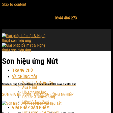
Skip to content
Email: mythuataua@gmail.com
Hỗ trợ tư vấn và báo giá:
0944 486 273
Sơn hiệu ứng Nứt
TRANG CHỦ
VỀ CHÚNG TÔI
Sơ lược AuA Art Co.
Sơn hiệu ứng bê tông trang trí Showroom Rolls Royce Motor Car
Aua Paint
Hồ sơ năng lực
SƠN GIẢ BÊ TÔNG, THI CÔNG CÔNG NGHIỆP
Đối tác & khách hàng
Liên hệ Aua Paint
GIẢI PHÁP SẢN PHẨM