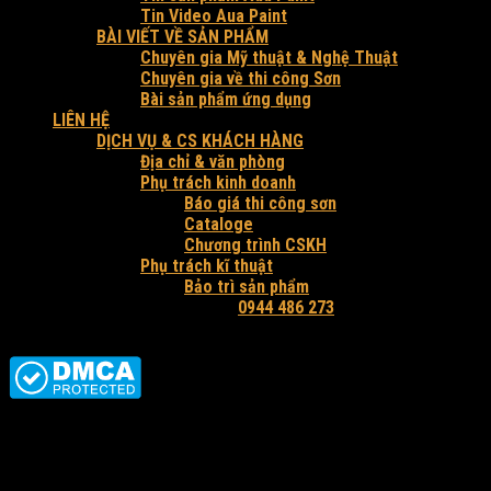
Tin Video Aua Paint
BÀI VIẾT VỀ SẢN PHẨM
Chuyên gia Mỹ thuật & Nghệ Thuật
Chuyên gia về thi công Sơn
Bài sản phẩm ứng dụng
LIÊN HỆ
DỊCH VỤ & CS KHÁCH HÀNG
Địa chỉ & văn phòng
Phụ trách kinh doanh
Báo giá thi công sơn
Cataloge
Chương trình CSKH
Phụ trách kĩ thuật
Bảo trì sản phẩm
Hỗ trợ tư vấn và báo giá:
0944 486 273