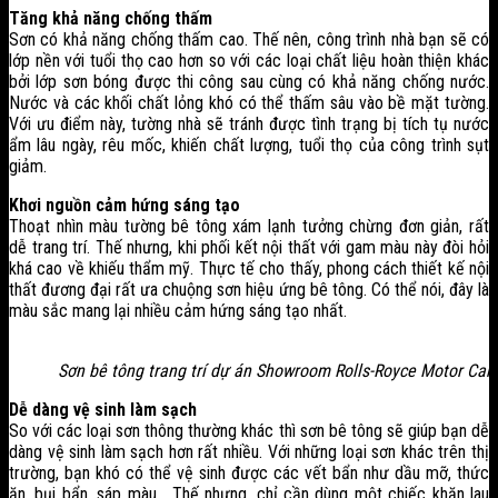
Tăng khả năng chống thấm
Sơn có khả năng chống thấm cao. Thế nên, công trình nhà bạn sẽ có
lớp nền với tuổi thọ cao hơn so với các loại chất liệu hoàn thiện khác
bởi lớp sơn bóng được thi công sau cùng có khả năng chống nước.
Nước và các khối chất lỏng khó có thể thấm sâu vào bề mặt tường.
Với ưu điểm này, tường nhà sẽ tránh được tình trạng bị tích tụ nước
ẩm lâu ngày, rêu mốc, khiến chất lượng, tuổi thọ của công trình sụt
giảm.
Khơi nguồn cảm hứng sáng tạo
Thoạt nhìn màu tường bê tông xám lạnh tưởng chừng đơn giản, rất
dễ trang trí. Thế nhưng, khi phối kết nội thất với gam màu này đòi hỏi
khá cao về khiếu thẩm mỹ. Thực tế cho thấy, phong cách thiết kế nội
thất đương đại rất ưa chuộng sơn hiệu ứng bê tông. Có thể nói, đây là
màu sắc mang lại nhiều cảm hứng sáng tạo nhất.
Sơn bê tông trang trí dự án Showroom Rolls-Royce Motor Car
Dễ dàng vệ sinh làm sạch
So với các loại sơn thông thường khác thì sơn bê tông sẽ giúp bạn dễ
dàng vệ sinh làm sạch hơn rất nhiều. Với những loại sơn khác trên thị
trường, bạn khó có thể vệ sinh được các vết bẩn như dầu mỡ, thức
ăn, bụi bẩn, sáp màu… Thế nhưng, chỉ cần dùng một chiếc khăn lau