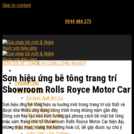
Skip to content
Email: mythuataua@gmail.com
Hỗ trợ tư vấn và báo giá:
0944 486 273
SƠN GIẢ BÊ TÔNG
|
THI CÔNG CÔNG NGHIỆP
Sơn hiệu ứng bê tông trang trí
TRANG CHỦ
Showroom Rolls Royce Motor Car
VỀ CHÚNG TÔI
Sơ lược AuA Art Co.
Aua Paint
Sơn hiệu ứng bê tông hiện xu hướng mới trong trang trí nội thất và
Hồ sơ năng lực
được khá nhiều ứng dụng công trình trong những năm gần đây.
Đối tác & khách hàng
Dòng sơn này tạo nên bức tường giả phong cách bề mặt bê tông
Liên hệ Aua Paint
màu xám trang cho trí Showroom Rolls Royce Motor Car hiện đại,
những mộc mạc, mang hơi hướng hoài cổ, dễ gây được sự chú ý.
GIẢI PHÁP SẢN PHẨM