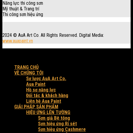
Năng lực thi công sơn
Mỹ thuật & Trang trí
Thi công sơn hiệu ứng
2024 © AuA Art Co. All Rights Reserved. Digital Media:
www.auapaint.vn
Workshop: 30 Trung Đông 3, xã Đông Thạnh, Tp. HCM.
Produced by AuA Art Co.
TRANG CHỦ
VỀ CHÚNG TÔI
Sơ lược AuA Art Co.
Aua Paint
Hồ sơ năng lực
Đối tác & khách hàng
Liên hệ Aua Paint
GIẢI PHÁP SẢN PHẨM
HIỆU ỨNG LÊN TƯỜNG
Sơn giả Bê tông
Sơn hiệu ứng Rỉ sét
Sơn hiệu ứng Cashmere