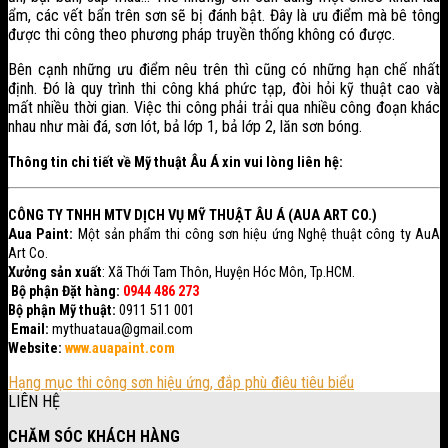
ẩm, các vết bẩn trên sơn sẽ bị đánh bật. Đây là ưu điểm mà bê tông
được thi công theo phương pháp truyền thống không có được.
Bên cạnh những ưu điểm nêu trên thì cũng có những hạn chế nhất
định. Đó là quy trình thi công khá phức tạp, đòi hỏi kỹ thuật cao và
mất nhiều thời gian. Việc thi công phải trải qua nhiều công đoạn khác
nhau như mài đá, sơn lót, bả lớp 1, bả lớp 2, lăn sơn bóng.
Thông tin chi tiết về Mỹ thuật Âu Á xin vui lòng liên hệ:
CÔNG TY TNHH MTV DỊCH VỤ MỸ THUẬT ÂU Á (AUA ART CO.)
Aua Paint:
Một sản phẩm thi công sơn hiệu ứng Nghệ thuật công ty AuA
Art Co.
Xưởng sản xuất
: Xã Thới Tam Thôn, Huyện Hóc Môn, Tp.HCM.
Bộ phận Đặt hàng:
0944 486 273
Bộ phận Mỹ thuật:
0911 511 001
Email:
mythuataua@gmail.com
Website:
www.
auapaint.com
Hạng mục thi công sơn hiệu ứng, đắp phù điêu tiêu biểu
LIÊN HỆ
CHĂM SÓC KHÁCH HÀNG