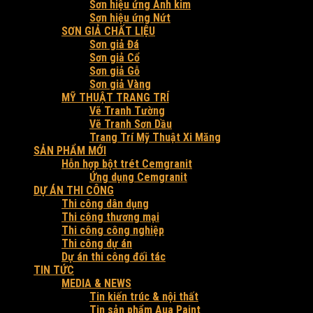
Sơn hiệu ứng Ánh kim
Sơn hiệu ứng Nứt
SƠN GIẢ CHẤT LIỆU
Sơn giả Đá
Sơn giả Cổ
Sơn giả Gỗ
Sơn giả Vàng
MỸ THUẬT TRANG TRÍ
Vẽ Tranh Tường
Vẽ Tranh Sơn Dầu
Trang Trí Mỹ Thuật Xi Măng
SẢN PHẨM MỚI
Hỗn hợp bột trét Cemgranit
Ứng dụng Cemgranit
DỰ ÁN THI CÔNG
Thi công dân dụng
Thi công thương mại
Thi công công nghiệp
Thi công dự án
Dự án thi công đối tác
TIN TỨC
MEDIA & NEWS
Tin kiến trúc & nội thất
Tin sản phẩm Aua Paint