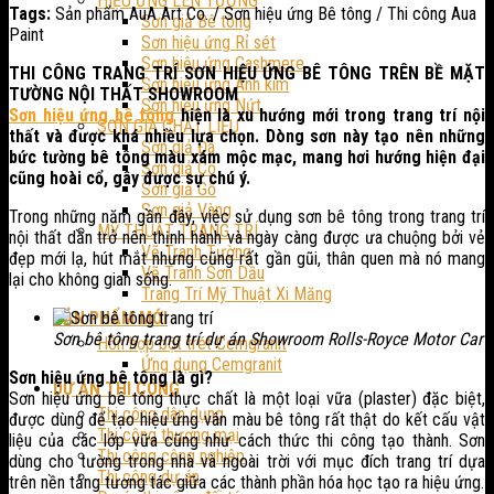
HIỆU ỨNG LÊN TƯỜNG
Tags:
Sản phẩm AuA Art Co. / Sơn hiệu ứng Bê tông / Thi công Aua
Sơn giả Bê tông
Paint
Sơn hiệu ứng Rỉ sét
Sơn hiệu ứng Cashmere
THI CÔNG TRANG TRÍ SƠN HIỆU ỨNG BÊ TÔNG TRÊN BỀ MẶT
Sơn hiệu ứng Ánh kim
TƯỜNG NỘI THẤT SHOWROOM
Sơn hiệu ứng Nứt
Sơn hiệu ứng bê tông
hiện là xu hướng mới trong trang trí nội
SƠN GIẢ CHẤT LIỆU
thất và được khá nhiều lựa chọn. Dòng sơn này tạo nên những
Sơn giả Đá
bức tường bê tông màu xám mộc mạc, mang hơi hướng hiện đại
Sơn giả Cổ
cũng hoài cổ, gây được sự chú ý.
Sơn giả Gỗ
Sơn giả Vàng
Trong những năm gần đây, việc sử dụng sơn bê tông trong trang trí
MỸ THUẬT TRANG TRÍ
nội thất dần trở nên thịnh hành và ngày càng được ưa chuộng bởi vẻ
Vẽ Tranh Tường
đẹp mới lạ, hút mắt nhưng cũng rất gần gũi, thân quen mà nó mang
Vẽ Tranh Sơn Dầu
lại cho không gian sống.
Trang Trí Mỹ Thuật Xi Măng
SẢN PHẨM MỚI
Sơn bê tông trang trí dự án Showroom Rolls-Royce Motor Car
Hỗn hợp bột trét Cemgranit
Ứng dụng Cemgranit
Sơn hiệu ứng bê tông là gì?
DỰ ÁN THI CÔNG
Sơn hiệu ứng bê tông thực chất là một loại vữa (plaster) đặc biệt,
Thi công dân dụng
được dùng để tạo hiệu ứng vân màu bê tông rất thật do kết cấu vật
Thi công thương mại
liệu của các lớp vữa cũng như cách thức thi công tạo thành. Sơn
Thi công công nghiệp
dùng cho tường trong nhà và ngoài trời với mục đích trang trí dựa
Thi công dự án
trên nền tảng tương tác giữa các thành phần hóa học tạo ra hiệu ứng.