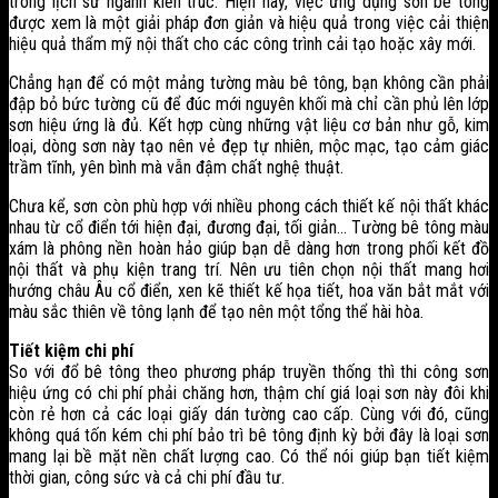
trong lịch sử ngành kiến trúc. Hiện nay, việc ứng dụng sơn bê tông
được xem là một giải pháp đơn giản và hiệu quả trong việc cải thiện
hiệu quả thẩm mỹ nội thất cho các công trình cải tạo hoặc xây mới.
Chẳng hạn để có một mảng tường màu bê tông, bạn không cần phải
đập bỏ bức tường cũ để đúc mới nguyên khối mà chỉ cần phủ lên lớp
sơn hiệu ứng là đủ. Kết hợp cùng những vật liệu cơ bản như gỗ, kim
loại, dòng sơn này tạo nên vẻ đẹp tự nhiên, mộc mạc, tạo cảm giác
trầm tĩnh, yên bình mà vẫn đậm chất nghệ thuật.
Chưa kể, sơn còn phù hợp với nhiều phong cách thiết kế nội thất khác
nhau từ cổ điển tới hiện đại, đương đại, tối giản… Tường bê tông màu
xám là phông nền hoàn hảo giúp bạn dễ dàng hơn trong phối kết đồ
nội thất và phụ kiện trang trí. Nên ưu tiên chọn nội thất mang hơi
hướng châu Âu cổ điển, xen kẽ thiết kế họa tiết, hoa văn bắt mắt với
màu sắc thiên về tông lạnh để tạo nên một tổng thể hài hòa.
Tiết kiệm chi phí
So với đổ bê tông theo phương pháp truyền thống thì thi công sơn
hiệu ứng có chi phí phải chăng hơn, thậm chí giá loại sơn này đôi khi
còn rẻ hơn cả các loại giấy dán tường cao cấp. Cùng với đó, cũng
không quá tốn kém chi phí bảo trì bê tông định kỳ bởi đây là loại sơn
mang lại bề mặt nền chất lượng cao. Có thể nói giúp bạn tiết kiệm
thời gian, công sức và cả chi phí đầu tư.