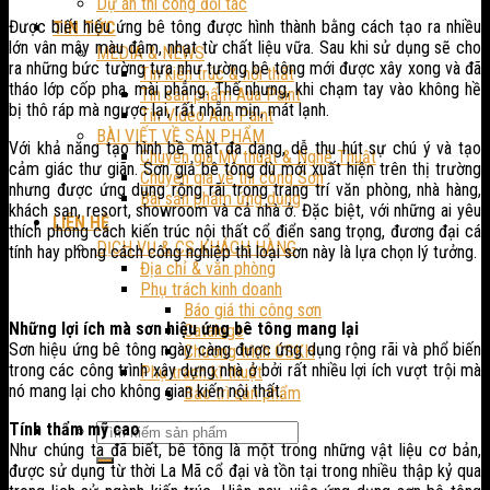
Dự án thi công đối tác
Được biết hiệu ứng bê tông được hình thành bằng cách tạo ra nhiều
TIN TỨC
lớn vân mây màu đậm, nhạt từ chất liệu vữa. Sau khi sử dụng sẽ cho
MEDIA & NEWS
ra những bức tường tựa như tường bê tông mới được xây xong và đã
Tin kiến trúc & nội thất
tháo lớp cốp pha, mài phẳng. Thế nhưng, khi chạm tay vào không hề
Tin sản phẩm Aua Paint
bị thô ráp mà ngược lại, rất nhẵn mịn, mát lạnh.
Tin Video Aua Paint
BÀI VIẾT VỀ SẢN PHẨM
Với khả năng tạo hình bề mặt đa dạng, dễ thu hút sự chú ý và tạo
Chuyên gia Mỹ thuật & Nghệ Thuật
cảm giác thư giãn. Sơn giả bê tông dù mới xuất hiện trên thị trường
Chuyên gia về thi công Sơn
nhưng được ứng dụng rộng rãi trong trang trí văn phòng, nhà hàng,
Bài sản phẩm ứng dụng
khách sạn, resort, showroom và cả nhà ở. Đặc biệt, với những ai yêu
LIÊN HỆ
thích phong cách kiến trúc nội thất cổ điển sang trọng, đương đại cá
DỊCH VỤ & CS KHÁCH HÀNG
tính hay phong cách công nghiệp thì loại sơn này là lựa chọn lý tưởng.
Địa chỉ & văn phòng
Phụ trách kinh doanh
Báo giá thi công sơn
Những lợi ích mà sơn hiệu ứng bê tông mang lại
Cataloge
Sơn hiệu ứng bê tông ngày càng được ứng dụng rộng rãi và phổ biến
Chương trình CSKH
trong các công trình xây dựng nhà ở bởi rất nhiều lợi ích vượt trội mà
Phụ trách kĩ thuật
nó mang lại cho không gian kiến nội thất.
Bảo trì sản phẩm
Tính thẩm mỹ cao
Như chúng ta đã biết, bê tông là một trong những vật liệu cơ bản,
được sử dụng từ thời La Mã cổ đại và tồn tại trong nhiều thập kỷ qua