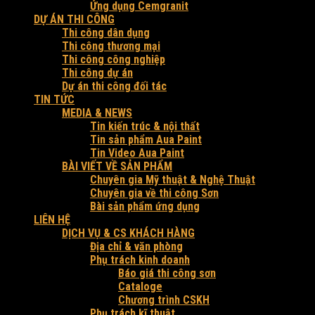
Ứng dụng Cemgranit
DỰ ÁN THI CÔNG
Thi công dân dụng
Thi công thương mại
Thi công công nghiệp
Thi công dự án
Dự án thi công đối tác
TIN TỨC
MEDIA & NEWS
Tin kiến trúc & nội thất
Tin sản phẩm Aua Paint
Tin Video Aua Paint
BÀI VIẾT VỀ SẢN PHẨM
Chuyên gia Mỹ thuật & Nghệ Thuật
Chuyên gia về thi công Sơn
Bài sản phẩm ứng dụng
LIÊN HỆ
DỊCH VỤ & CS KHÁCH HÀNG
Địa chỉ & văn phòng
Phụ trách kinh doanh
Báo giá thi công sơn
Cataloge
Chương trình CSKH
Phụ trách kĩ thuật