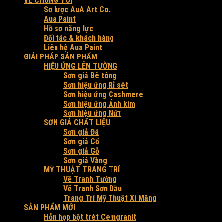
VỀ CHÚNG TÔI
Sơ lược AuA Art Co.
Aua Paint
Hồ sơ năng lực
Đối tác & khách hàng
Liên hệ Aua Paint
GIẢI PHÁP SẢN PHẨM
HIỆU ỨNG LÊN TƯỜNG
Sơn giả Bê tông
Sơn hiệu ứng Rỉ sét
Sơn hiệu ứng Cashmere
Sơn hiệu ứng Ánh kim
Sơn hiệu ứng Nứt
SƠN GIẢ CHẤT LIỆU
Sơn giả Đá
Sơn giả Cổ
Sơn giả Gỗ
Sơn giả Vàng
MỸ THUẬT TRANG TRÍ
Vẽ Tranh Tường
Vẽ Tranh Sơn Dầu
Trang Trí Mỹ Thuật Xi Măng
SẢN PHẨM MỚI
Hỗn hợp bột trét Cemgranit