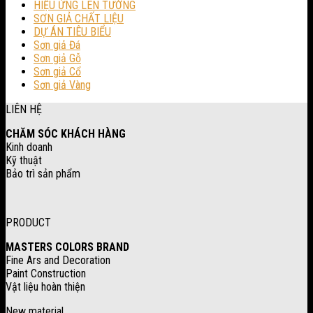
HIỆU ỨNG LÊN TƯỜNG
SƠN GIẢ CHẤT LIỆU
DỰ ÁN TIÊU BIỂU
Sơn giả Đá
Sơn giả Gỗ
Sơn giả Cổ
Sơn giả Vàng
LIÊN HỆ
CHĂM SÓC KHÁCH HÀNG
Kinh doanh
Kỹ thuật
Bảo trì sản phẩm
PRODUCT
MASTERS COLORS BRAND
Fine Ars and Decoration
Paint Construction
Vật liệu hoàn thiện
New material