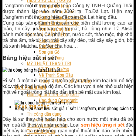
HIỆU ỨNG LÊN TƯỜNG
Sơn giả Bê tông
L’angfarm một thương hiệu của Công ty TNHH Quảng Thái,
Sơn hiệu ứng Rỉ sét
được thành lập vào năm 2002 tại Tp.Đà Lạt. Hiện nay,
Sơn hiệu ứng Cashmere
L’angfarm một thương hiệu đặc sản Đà Lạt hàng đầu.
Sơn hiệu ứng Ánh kim
Cung cấp sản phẩm nông sản chế biến chất lượng cao, an
Sơn hiệu ứng Nứt
toàn, tin cậy, phải chăng, đẹp mắt, hài lòng như Trà Atisô,
SƠN GIẢ CHẤT LIỆU
bánh mứt đặc sản, Cà phê, hạt, nước cốt, thảo mộc, thịt khô,
Sơn giả Đá
trà pha ấm, trà túi lọc, trái cây sấy dẻo, trái cây sấy giòn, bột
Sơn giả Cổ
trà xanh Matcha, trà Sencha hoa,…
Sơn giả Gỗ
Bảng hiệu sắt rỉ sét
Sơn giả Vàng
MỸ THUẬT TRANG TRÍ
Vẽ Tranh Tường
Vẽ Tranh Sơn Dầu
Rỉ sét là một điều kiện ăn mòn xảy ra trên kim loại khi nó tiếp
Trang Trí Mỹ Thuật Xi Măng
xúc với không khí và độ ẩm. Các khu vực rỉ sét nhỏ xuất hiện
SẢN PHẨM MỚI
một vẻ ngoài trông rất hấp dẫn trên bề mặt của kim loại.
Hỗn hợp bột trét Cemgranit
Ứng dụng Cemgranit
DỰ ÁN THI CÔNG
Bảng hiệu chất liệu sắt giả rỉ sét L’angfarm, một phong cách tr
Thi công dân dụng
Đây là sự thay thế hoàn hảo cho sơn nước một màu đã trở
Thi công thương mại
nên quá lỗi thời và nhàm chán. Loại
sơn hiệu ứng rỉ sét
đặc
Thi công công nghiệp
biệt này tạo ra một không gian nghệ thuật độc đáo. Với nhiều
Thi công dự án