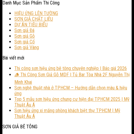
Danh Mục Sản Phẩm Thi Công
HIỆU ỨNG LÊN TƯỜNG
SƠN GIẢ CHẤT LIỆU
DỰ ÁN TIÊU BIỂU
Sơn giả Đá
Sơn giả Gỗ
Sơn giả Cổ
Sơn giả Vàng
Bài viết mới
Thi công sơn hiệu ứng bê tông chuyên nghiệp | Báo giá 2026
🪵 Thi Công Sơn Giả Gỗ MDF | Tủ Bar Tòa Nhà 2F Nguyễn Thị
Minh Khai
Sơn nghệ thuật nhà ở TPHCM – Hướng dẫn chọn màu & hiệu
ứng
Top 5 mẫu sơn hiệu ứng chung cư hiện đại TPHCM 2025 | Mỹ
Thuật Âu Á
Sơn hiệu ứng xi măng phòng khách biệt thự TPHCM | Mỹ
Thuật Âu Á
SƠN GIẢ BÊ TÔNG