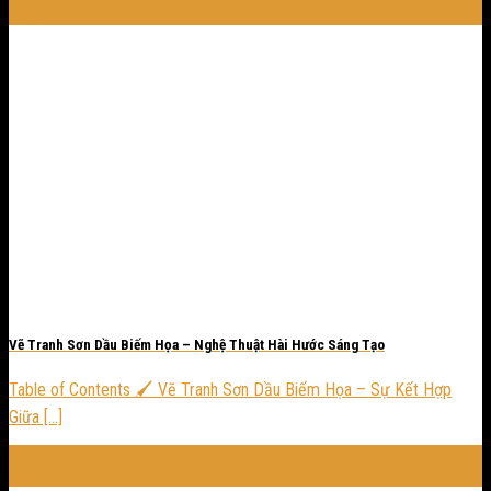
Th10
Vẽ Tranh Sơn Dầu Biếm Họa – Nghệ Thuật Hài Hước Sáng Tạo
Table of Contents 🖌️ Vẽ Tranh Sơn Dầu Biếm Họa – Sự Kết Hợp
Giữa [...]
23
Th10