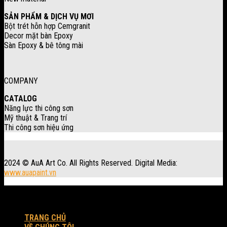
SẢN PHẨM & DỊCH VỤ MƠI
Bột trét hỗn hợp Cemgranit
Decor mặt bàn Epoxy
Sàn Epoxy & bê tông mài
COMPANY
CATALOG
Năng lực thi công sơn
Mỹ thuật & Trang trí
Thi công sơn hiệu ứng
2024 © AuA Art Co. All Rights Reserved. Digital Media:
www.auapaint.vn
Workshop: 30 Trung Đông 3, xã Đông Thạnh, Tp. HCM.
Produced by AuA Art Co.
TRANG CHỦ