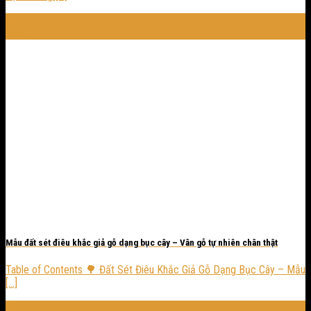
25
Th10
Mẫu đất sét điêu khắc giả gỗ dạng bục cây – Vân gỗ tự nhiên chân thật
Table of Contents 🌳 Đất Sét Điêu Khắc Giả Gỗ Dạng Bục Cây – Mẫu
[...]
24