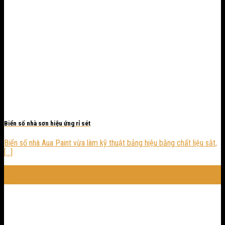
Biển số nhà sơn hiệu ứng rỉ sét
Biển số nhà Aua Paint vừa làm kỹ thuật bảng hiệu bằng chất liệu sắt,
[...]
29
Th12