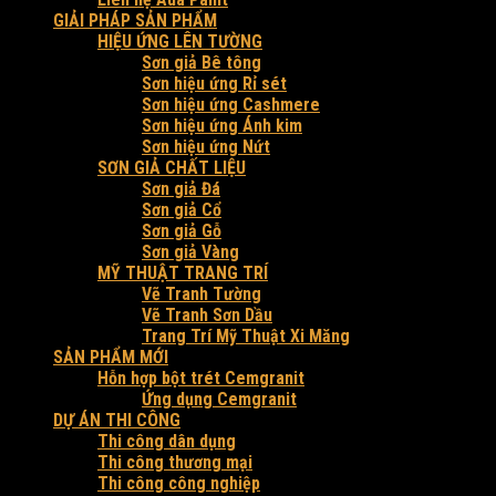
GIẢI PHÁP SẢN PHẨM
HIỆU ỨNG LÊN TƯỜNG
Sơn giả Bê tông
Sơn hiệu ứng Rỉ sét
Sơn hiệu ứng Cashmere
Sơn hiệu ứng Ánh kim
Sơn hiệu ứng Nứt
SƠN GIẢ CHẤT LIỆU
Sơn giả Đá
Sơn giả Cổ
Sơn giả Gỗ
Sơn giả Vàng
MỸ THUẬT TRANG TRÍ
Vẽ Tranh Tường
Vẽ Tranh Sơn Dầu
Trang Trí Mỹ Thuật Xi Măng
SẢN PHẨM MỚI
Hỗn hợp bột trét Cemgranit
Ứng dụng Cemgranit
DỰ ÁN THI CÔNG
Thi công dân dụng
Thi công thương mại
Thi công công nghiệp