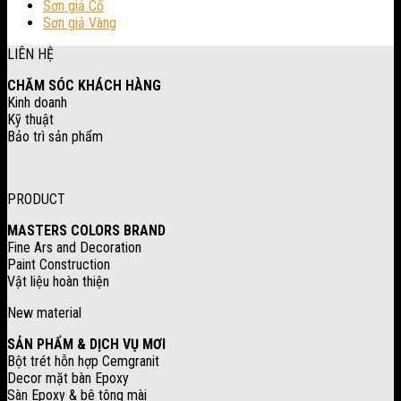
Sơn giả Cổ
Sơn giả Vàng
LIÊN HỆ
CHĂM SÓC KHÁCH HÀNG
Kinh doanh
Kỹ thuật
Bảo trì sản phẩm
PRODUCT
MASTERS COLORS BRAND
Fine Ars and Decoration
Paint Construction
Vật liệu hoàn thiện
New material
SẢN PHẨM & DỊCH VỤ MƠI
Bột trét hỗn hợp Cemgranit
Decor mặt bàn Epoxy
Sàn Epoxy & bê tông mài