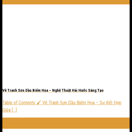
Th10
Vẽ Tranh Sơn Dầu Biếm Họa – Nghệ Thuật Hài Hước Sáng Tạo
Table of Contents 🖌️ Vẽ Tranh Sơn Dầu Biếm Họa – Sự Kết Hợp
Giữa [...]
23
Th10