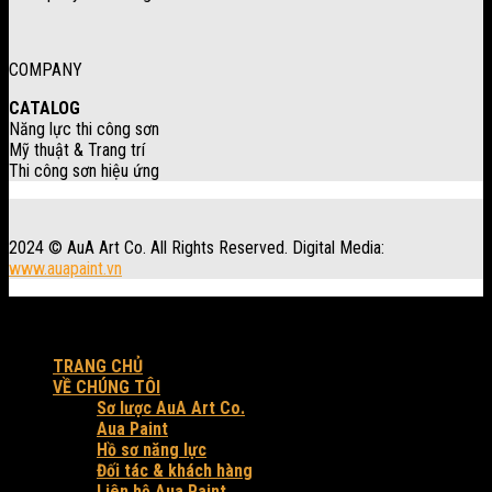
COMPANY
CATALOG
Năng lực thi công sơn
Mỹ thuật & Trang trí
Thi công sơn hiệu ứng
2024 © AuA Art Co. All Rights Reserved. Digital Media:
www.auapaint.vn
Workshop: 30 Trung Đông 3, xã Đông Thạnh, Tp. HCM.
Produced by AuA Art Co.
TRANG CHỦ
VỀ CHÚNG TÔI
Sơ lược AuA Art Co.
Aua Paint
Hồ sơ năng lực
Đối tác & khách hàng
Liên hệ Aua Paint