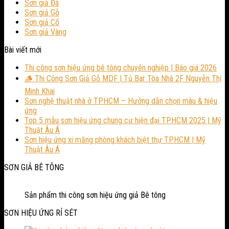
Sơn giả Đá
Sơn giả Gỗ
Sơn giả Cổ
Sơn giả Vàng
Bài viết mới
Thi công sơn hiệu ứng bê tông chuyên nghiệp | Báo giá 2026
🪵 Thi Công Sơn Giả Gỗ MDF | Tủ Bar Tòa Nhà 2F Nguyễn Thị
Minh Khai
Sơn nghệ thuật nhà ở TPHCM – Hướng dẫn chọn màu & hiệu
ứng
Top 5 mẫu sơn hiệu ứng chung cư hiện đại TPHCM 2025 | Mỹ
Thuật Âu Á
Sơn hiệu ứng xi măng phòng khách biệt thự TPHCM | Mỹ
Thuật Âu Á
SƠN GIẢ BÊ TÔNG
Sản phẩm thi công sơn hiệu ứng giả Bê tông
SƠN HIỆU ỨNG RỈ SÉT