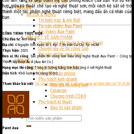
còn làm tăng vẻ đẹp thẩm mỹ cho phòng khách của bạn. Với sự kết
Dự án thi công đối tác
hợp giữa kỹ thuật chế tạo và nghệ thuật sơn, mỗi vách kệ sắt sẽ trở
TIN TỨC
thành một tác phẩm nghệ thuật riêng biệt, mang dấu ấn cá nhân của
MEDIA & NEWS
bạn.
Tin kiến trúc & nội thất
Tin sản phẩm Aua Paint
Tin Video Aua Paint
CÔNG TRÌNH THỰC HIỆN
BÀI VIẾT VỀ SẢN PHẨM
Chủ đầu tư:
Anh Dũng
Chuyên gia Mỹ thuật & Nghệ Thuật
Địa chỉ:
4 Nguyễn Viết Xuân, tổ 1, Kp. 7, thị trấn Củ Chi, Tp. HCM
Chuyên gia về thi công Sơn
Thực hiện:
2023
Bài sản phẩm ứng dụng
Đơn vị thi công:
Sản phẩm thi công Sơn hiệu ứng Nghệ thuật Aua Paint – Công ty
LIÊN HỆ
TNHH Mỹ thuật Âu Á (Aua Art Co.)
DỊCH VỤ & CS KHÁCH HÀNG
Hạng mục thi công:
Trang trí tường bằng Sơn hiệu ứng rỉ sét Nghệ thuật
Địa chỉ & văn phòng
Diện tích:
Khối lượng thi công 50 m2.
Phụ trách kinh doanh
Tham khảo bài viết:
Thi công bảng hiệu sắt rỉ sét cho quán ăn Mặn Mòi tại TP HCM
Báo giá thi công sơn
Cataloge
Chương trình CSKH
Phụ trách kĩ thuật
Bảo trì sản phẩm
Paint Aua