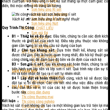
HIỆU ỨNG LÊN TƯỜNG
khách của bạn. Với hiệu ứng rỉ sét, kệ sắt mang lại một cảm giác cổ
Sơn giả Bê tông
điển, thô mộc nhưng vô cùng ấn tượng.
Sơn hiệu ứng Rỉ sét
Sơn hiệu ứng Cashmere
Sơn hiệu ứng Ánh kim
Vách kệ sắt sơn hiệu ứng rỉ sét nghệ thuật
Sơn hiệu ứng Nứt
Quy Trình Thi Công
SƠN GIẢ CHẤT LIỆU
Sơn giả Đá
B1 – Thiết kế và đo đạc:
Đầu tiên, chúng ta cần xác định kích
Sơn giả Cổ
thước và thiết kế của vách kệ. Điều này phụ thuộc vào không
Sơn giả Gỗ
gian cần trang trí và nhu cầu sử dụng của bạn.
Sơn giả Vàng
B2 – Chế tạo khung sắt:
Dựa trên thiết kế, khung sắt sẽ
MỸ THUẬT TRANG TRÍ
được chế tạo. Đây là bước quan trọng nhất, đòi hỏi kỹ thuật gia
Vẽ Tranh Tường
công chính xác để đảm bảo độ bền và ổn định của vách kệ.
Vẽ Tranh Sơn Dầu
B3 – Sơn giả rỉ sét:
Sau khi khung sắt hoàn thiện, chúng ta sẽ
Trang Trí Mỹ Thuật Xi Măng
tiến hành sơn lớp nền và lớp sơn rỉ sét. Quá trình này cần sự tỉ
SẢN PHẨM MỚI
mỉ và kiên nhẫn để tạo ra rỉ sét tự nhiên nhất.
Hỗn hợp bột trét Cemgranit
B4 – Lắp đặt và hoàn thiện:
Cuối cùng, vách kệ sẽ được lắp
Ứng dụng Cemgranit
đặt tại vị trí đã chọn. Các chi tiết nhỏ như việc điều chỉnh độ
DỰ ÁN THI CÔNG
cao, cân đối và vị trí của các kệ sẽ được hoàn thiện trong
bước này.
Thi công dân dụng
Thi công thương mại
Kết luận
Thi công công nghiệp
Vách kệ sắt rỉ sét không chỉ tạo ra một không gian lưu trữ tiện lợi mà
Thi công dự án