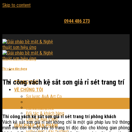
Skip to content
Email: mythuataua@gmail.com
Hỗ trợ tư vấn và báo giá:
0944 486 273
Thi công dân dụng
Thi công vách kệ sắt sơn giả rỉ sét trang trí
TRANG CHỦ
VỀ CHÚNG TÔI
Sơ lược AuA Art Co.
15
Aua Paint
Th3
Hồ sơ năng lực
Đối tác & khách hàng
Thi công vách kệ sắt sơn giả rỉ sét trang trí phòng khách
Liên hệ Aua Paint
Vách kệ sắt sơn giả rỉ sét không chỉ là một giải pháp lưu trữ thông
GIẢI PHÁP SẢN PHẨM
minh mà còn là một yếu tố trang trí độc đáo cho không gian phòng