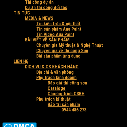
Thi công dự án
Dự án thi công đối tác
TIN TỨC
MEDIA & NEWS
Tin kiến trúc & nội thất
Tin sản phẩm Aua Paint
Tin Video Aua Paint
BÀI VIẾT VỀ SẢN PHẨM
Chuyên gia Mỹ thuật & Nghệ Thuật
Chuyên gia về thi công Sơn
Bài sản phẩm ứng dụng
LIÊN HỆ
DỊCH VỤ & CS KHÁCH HÀNG
Địa chỉ & văn phòng
Phụ trách kinh doanh
Báo giá thi công sơn
Cataloge
Chương trình CSKH
Phụ trách kĩ thuật
Bảo trì sản phẩm
Hỗ trợ tư vấn và báo giá:
0944 486 273