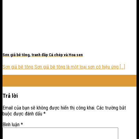
Sơn giả bê tông, tranh đắp Cá chép và Hoa sen
Sơn giả bê tông Sơn giả bê tông là một loại sơn có hiệu ứng [...]
21
Th12
Trả lời
Email của bạn sẽ không được hiển thị công khai.
Các trường bắt
buộc được đánh dấu
*
Bình luận
*