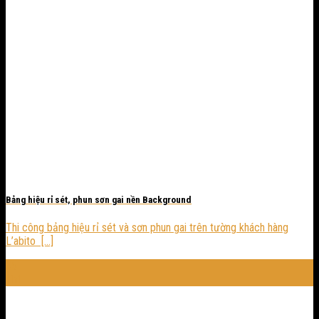
Bảng hiệu rỉ sét, phun sơn gai nền Background
Thi công bảng hiệu rỉ sét và sơn phun gai trên tường khách hàng
L’abito [...]
05
Th1