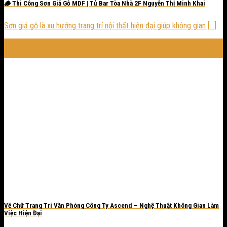
🪵 Thi Công Sơn Giả Gỗ MDF | Tủ Bar Tòa Nhà 2F Nguyễn Thị Minh Khai
Sơn giả gỗ là xu hướng trang trí nội thất hiện đại giúp không gian [...]
12
Th11
Vẽ Chữ Trang Trí Văn Phòng Công Ty Ascend – Nghệ Thuật Không Gian Làm
Việc Hiện Đại