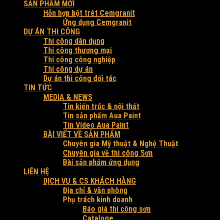
SẢN PHẨM MỚI
Hỗn hợp bột trét Cemgranit
Ứng dụng Cemgranit
DỰ ÁN THI CÔNG
Thi công dân dụng
Thi công thương mại
Thi công công nghiệp
Thi công dự án
Dự án thi công đối tác
TIN TỨC
MEDIA & NEWS
Tin kiến trúc & nội thất
Tin sản phẩm Aua Paint
Tin Video Aua Paint
BÀI VIẾT VỀ SẢN PHẨM
Chuyên gia Mỹ thuật & Nghệ Thuật
Chuyên gia về thi công Sơn
Bài sản phẩm ứng dụng
LIÊN HỆ
DỊCH VỤ & CS KHÁCH HÀNG
Địa chỉ & văn phòng
Phụ trách kinh doanh
Báo giá thi công sơn
Cataloge