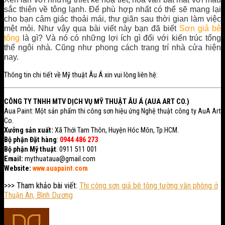
sắc thiên về tông lạnh. Để phù hợp nhất có thể sẽ mang lại
cho bạn cảm giác thoải mái, thư giãn sau thời gian làm việc
mệt mỏi. Như vậy qua bài viết này bạn đã biết
Sơn giả bê
tông
là gì? Và nó có những lợi ích gì đối với kiến trúc tổng
thể ngôi nhà. Cũng như phong cách trang trí nhà cửa hiện
nay.
Thông tin chi tiết về Mỹ thuật Âu Á xin vui lòng liên hệ:
CÔNG TY TNHH MTV DỊCH VỤ MỸ THUẬT ÂU Á (AUA ART CO.)
Aua Paint: Một sản phẩm thi công sơn hiệu ứng Nghệ thuật công ty AuA Art
Co.
Xưởng sản xuất:
Xã Thới Tam Thôn, Huyện Hóc Môn, Tp.HCM.
Bộ phận Đặt hàng
:
0944 486 273
Bộ phận Mỹ thuật
: 0911 511 001
Email:
mythuataua@gmail.com
Website:
www.auapaint.com
>>> Tham khảo bài viết:
Thi công sơn giả bê tông tường văn phòng ở
Thuận An, Bình Dương