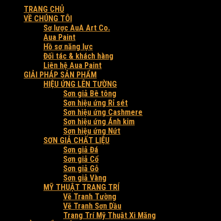
TRANG CHỦ
VỀ CHÚNG TÔI
Sơ lược AuA Art Co.
Aua Paint
Hồ sơ năng lực
Đối tác & khách hàng
Liên hệ Aua Paint
GIẢI PHÁP SẢN PHẨM
HIỆU ỨNG LÊN TƯỜNG
Sơn giả Bê tông
Sơn hiệu ứng Rỉ sét
Sơn hiệu ứng Cashmere
Sơn hiệu ứng Ánh kim
Sơn hiệu ứng Nứt
SƠN GIẢ CHẤT LIỆU
Sơn giả Đá
Sơn giả Cổ
Sơn giả Gỗ
Sơn giả Vàng
MỸ THUẬT TRANG TRÍ
Vẽ Tranh Tường
Vẽ Tranh Sơn Dầu
Trang Trí Mỹ Thuật Xi Măng