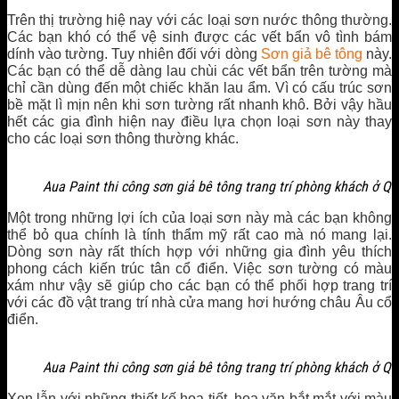
Trên thị trường hiệ nay với các loại sơn nước thông thường.
Các bạn khó có thể vệ sinh được các vết bẩn vô tình bám
dính vào tường. Tuy nhiên đối với dòng
Sơn giả bê tông
này.
Các bạn có thể dễ dàng lau chùi các vết bẩn trên tường mà
chỉ cần dùng đến một chiếc khăn lau ẩm. Vì có cấu trúc sơn
bề mặt lì mịn nên khi sơn tường rất nhanh khô. Bởi vậy hầu
hết các gia đình hiện nay điều lựa chọn loại sơn này thay
cho các loại sơn thông thường khác.
Aua Paint thi công sơn giả bê tông trang trí phòng khách ở Q
Một trong những lợi ích của loại sơn này mà các bạn không
thể bỏ qua chính là tính thẩm mỹ rất cao mà nó mang lại.
Dòng sơn này rất thích hợp với những gia đình yêu thích
phong cách kiến trúc tân cổ điển. Việc sơn tường có màu
xám như vậy sẽ giúp cho các bạn có thể phối hợp trang trí
với các đồ vật trang trí nhà cửa mang hơi hướng châu Âu cổ
điển.
Aua Paint thi công sơn giả bê tông trang trí phòng khách ở Q
Xen lẫn với những thiết kế hoạ tiết, hoa văn bắt mắt với màu