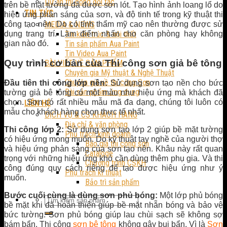
Dự án thi công đối tác
trên bề mặt tường đã được sơn lót. Tạo hình ảnh loang lổ do
TIN TỨC
hiệu ứng phản sáng của sơn, và độ tinh tế trong kỹ thuật thi
công tạo nên. Do có tính thẩm mỹ cao nên thường được sử
MEDIA & NEWS
dụng trang trí. Làm điểm nhấn cho căn phòng hay không
Tin kiến trúc & nội thất
gian nào đó.
Tin sản phẩm Aua Paint
Tin Video Aua Paint
Quy trình cơ bản của Thi công sơn giả bê tông
BÀI VIẾT VỀ SẢN PHẨM
Chuyên gia Mỹ thuật & Nghệ Thuật
Chuyên gia về thi công Sơn
Đầu tiên thi công lớp nền:
Sử dụng sơn tạo nền cho bức
Bài sản phẩm ứng dụng
tường giả bê tông có một màu như hiệu ứng mà khách đã
chọn. Sơn có rất nhiều mẫu mã đa dạng, chúng tôi luôn có
LIÊN HỆ
mẫu cho khách hàng chọn thực tế nhất.
DỊCH VỤ & CS KHÁCH HÀNG
Địa chỉ & văn phòng
Thi công lớp 2:
Sử dụng sơn tạo lớp 2 giúp bề mặt tường
Phụ trách kinh doanh
có hiệu ứng mong muốn. Do kỹ thuật tay nghề của người thợ
Báo giá thi công sơn
và hiệu ứng phản sáng của sơn tạo nên. Khâu này rất quan
Cataloge
trọng với những hiệu ứng khó cần dùng thêm phụ gia. Và thi
Chương trình CSKH
công đúng quy cách riêng để tạo được hiệu ứng như ý
Phụ trách kĩ thuật
muốn.
Bảo trì sản phẩm
Bước cuối cùng là dùng sơn phủ bóng:
Một lớp phủ bóng
bề mặt khi đã hoàn thiện giúp bề mặt nhẵn bóng và bảo vệ
bức tường. Sơn phủ bóng giúp lau chùi sạch sẽ không sợ
bám bẩn. Thi công
sơn bê tông
không gây bụi bẩn. Vì là
Sơn