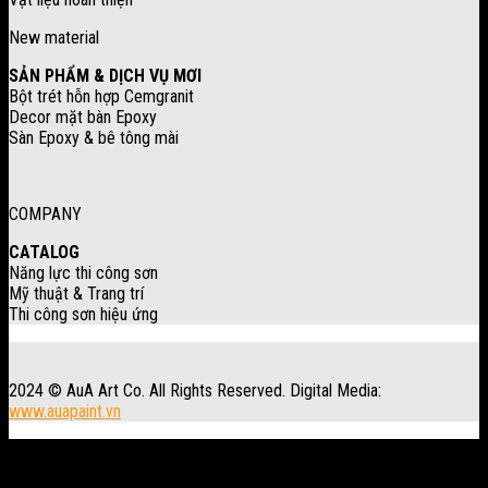
New material
SẢN PHẨM & DỊCH VỤ MƠI
Bột trét hỗn hợp Cemgranit
Decor mặt bàn Epoxy
Sàn Epoxy & bê tông mài
COMPANY
CATALOG
Năng lực thi công sơn
Mỹ thuật & Trang trí
Thi công sơn hiệu ứng
2024 © AuA Art Co. All Rights Reserved. Digital Media:
www.auapaint.vn
Workshop: 30 Trung Đông 3, xã Đông Thạnh, Tp. HCM.
Produced by AuA Art Co.