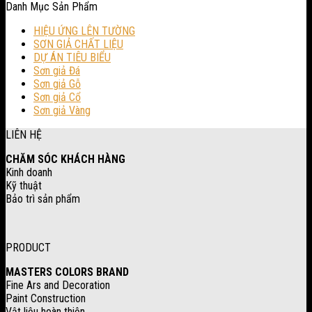
Danh Mục Sản Phẩm
HIỆU ỨNG LÊN TƯỜNG
SƠN GIẢ CHẤT LIỆU
DỰ ÁN TIÊU BIỂU
Sơn giả Đá
Sơn giả Gỗ
Sơn giả Cổ
Sơn giả Vàng
LIÊN HỆ
CHĂM SÓC KHÁCH HÀNG
Kinh doanh
Kỹ thuật
Bảo trì sản phẩm
PRODUCT
MASTERS COLORS BRAND
Fine Ars and Decoration
Paint Construction
Vật liệu hoàn thiện