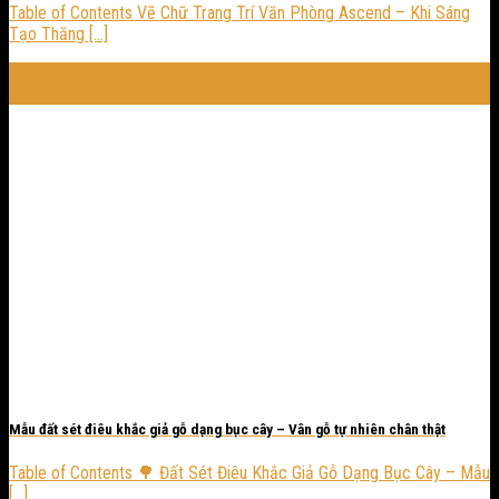
Table of Contents Vẽ Chữ Trang Trí Văn Phòng Ascend – Khi Sáng
Tạo Thăng [...]
25
Th10
Mẫu đất sét điêu khắc giả gỗ dạng bục cây – Vân gỗ tự nhiên chân thật
Table of Contents 🌳 Đất Sét Điêu Khắc Giả Gỗ Dạng Bục Cây – Mẫu
[...]