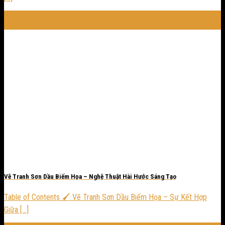
24
Th10
Vẽ Tranh Sơn Dầu Biếm Họa – Nghệ Thuật Hài Hước Sáng Tạo
Table of Contents 🖌️ Vẽ Tranh Sơn Dầu Biếm Họa – Sự Kết Hợp
Giữa [...]