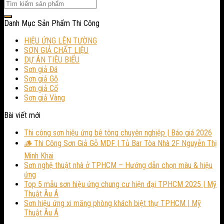
Danh Mục Sản Phẩm Thi Công
HIỆU ỨNG LÊN TƯỜNG
SƠN GIẢ CHẤT LIỆU
DỰ ÁN TIÊU BIỂU
Sơn giả Đá
Sơn giả Gỗ
Sơn giả Cổ
Sơn giả Vàng
Bài viết mới
Thi công sơn hiệu ứng bê tông chuyên nghiệp | Báo giá 2026
🪵 Thi Công Sơn Giả Gỗ MDF | Tủ Bar Tòa Nhà 2F Nguyễn Thị
Minh Khai
Sơn nghệ thuật nhà ở TPHCM – Hướng dẫn chọn màu & hiệu
ứng
Top 5 mẫu sơn hiệu ứng chung cư hiện đại TPHCM 2025 | Mỹ
Thuật Âu Á
Sơn hiệu ứng xi măng phòng khách biệt thự TPHCM | Mỹ
Thuật Âu Á