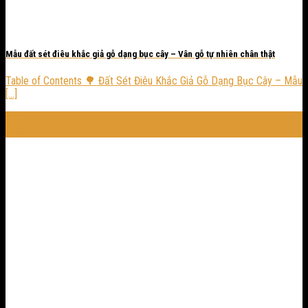
Mẫu đất sét điêu khắc giả gỗ dạng bục cây – Vân gỗ tự nhiên chân thật
Table of Contents 🌳 Đất Sét Điêu Khắc Giả Gỗ Dạng Bục Cây – Mẫu
[...]
24
Th10