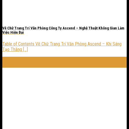
Vẽ Chữ Trang Trí Văn Phòng Công Ty Ascend – Nghệ Thuật Không Gian Làm
Việc Hiện Đại
Table of Contents Vẽ Chữ Trang Trí Văn Phòng Ascend – Khi Sáng
Tạo Thăng [...]
25
Th10