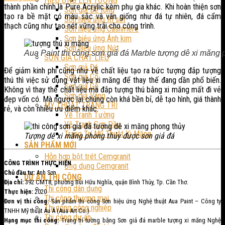
HIỆU ỨNG LÊN TƯỜNG
thành phần chính là Pure Acrylic kèm phụ gia khác. Khi hoàn thiện sơn
Sơn giả Bê tông
tạo ra bề mặt có màu sắc và vân giống như đá tự nhiên, đá cẩm
Sơn hiệu ứng Rỉ sét
thạch cũng như tạo nét vững trãi cho công trình.
Sơn hiệu ứng Cashmere
Sơn hiệu ứng Ánh kim
Sơn hiệu ứng Nứt
Aua Paint thi công sơn giả đá Marble tượng dê xi măng p
SƠN GIẢ CHẤT LIỆU
Sơn giả Đá
Để giảm kinh phí cũng như về chất liệu tạo ra bức tượng đắp tượng
Sơn giả Cổ
thú thì việc
sử dụng
vật liệu
xi măng để thay thế đang dần phổ biến.
Sơn giả Gỗ
Không vì thay thế chất liệu mà đắp tượng thú bằng xi măng mất đi vẻ
Sơn giả Vàng
đẹp vốn có. Mà ngược lại chúng còn khá bền bỉ, dễ tạo hình, giá thành
MỸ THUẬT TRANG TRÍ
rẻ, và còn nhiều ưu điểm khác.
Vẽ Tranh Tường
Vẽ Tranh Sơn Dầu
Trang Trí Mỹ Thuật Xi Măng
Tượng dê xi măng phong thủy được sơn giả đá
SẢN PHẨM MỚI
Hỗn hợp bột trét Cemgranit
CÔNG TRÌNH THỰC HIỆN
Ứng dụng Cemgranit
Chủ đầu tư:
Anh Sơn
DỰ ÁN THI CÔNG
Địa chỉ:
392 CMT8, phường Bùi Hữu Nghĩa, quận Bình Thủy, Tp. Cần Thơ.
Thi công dân dụng
Thực hiện:
2020
Thi công thương mại
Đơn vị thi công:
Sản phẩm thi công Sơn hiệu ứng Nghệ thuật Aua Paint – Công ty
Thi công công nghiệp
TNHH Mỹ thuật Âu Á (Aua Art Co.)
Thi công dự án
Hạng mục thi công:
Trang trí tường bằng Sơn giả đá marble tượng xi măng Nghệ