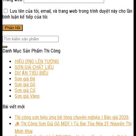
Lưu tên của tôi, email, và trang web trong trình duyệt này cho lần
bình luận kế tiếp của tôi.
Danh Mục Sản Phẩm Thi Công
HIỆU ỨNG LÊN TƯỜNG
SƠN GIẢ CHẤT LIỆU
DỰ ÁN TIÊU BIỂU
Sơn giả Đá
Sơn giả Gỗ
Sơn giả Cổ
Sơn giả Vàng
Bài viết mới
Thi công sơn hiệu ứng bê tông chuyên nghiệp | Báo giá 2026
🪵 Thi Công Sơn Giả Gỗ MDF | Tủ Bar Tòa Nhà 2F Nguyễn Thị
Minh Khai