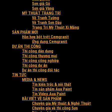
Sơn giả Gỗ
Sơn giả Vàng
MỸ THUẬT TRANG TRÍ
Vẽ Tranh Tường
Vẽ Tranh Sơn Dầu
Trang Trí Mỹ Thuật Xi Măng
SẢN PHẨM MỚI
Hỗn hợp bột trét Cemgranit
Ứng dụng Cemgranit
DỰ ÁN THI CÔNG
Thi công dân dụng
Thi công thương mại
Thi công công nghiệp
Thi công dự án
Dự án thi công đối tác
TIN TỨC
MEDIA & NEWS
Tin kiến trúc & nội thất
Tin sản phẩm Aua Paint
Tin Video Aua Paint
BÀI VIẾT VỀ SẢN PHẨM
Chuyên gia Mỹ thuật & Nghệ Thuật
Chuyên gia về thi công Sơn