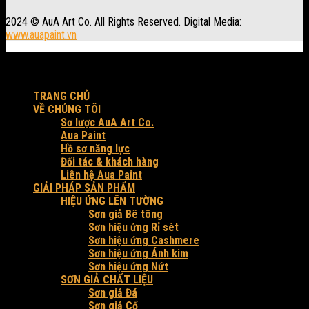
2024 © AuA Art Co. All Rights Reserved. Digital Media:
www.auapaint.vn
Workshop: 30 Trung Đông 3, xã Đông Thạnh, Tp. HCM.
Produced by AuA Art Co.
TRANG CHỦ
VỀ CHÚNG TÔI
Sơ lược AuA Art Co.
Aua Paint
Hồ sơ năng lực
Đối tác & khách hàng
Liên hệ Aua Paint
GIẢI PHÁP SẢN PHẨM
HIỆU ỨNG LÊN TƯỜNG
Sơn giả Bê tông
Sơn hiệu ứng Rỉ sét
Sơn hiệu ứng Cashmere
Sơn hiệu ứng Ánh kim
Sơn hiệu ứng Nứt
SƠN GIẢ CHẤT LIỆU
Sơn giả Đá
Sơn giả Cổ