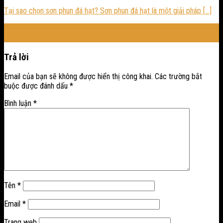
Tại sao chọn sơn phun đá hạt? Sơn phun đá hạt là một giải pháp [...]
26
Th3
Trả lời
Email của bạn sẽ không được hiển thị công khai.
Các trường bắt
buộc được đánh dấu
*
Bình luận
*
Tên
*
Email
*
Trang web