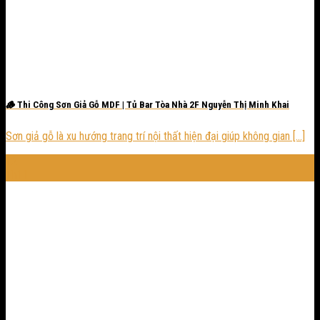
🪵 Thi Công Sơn Giả Gỗ MDF | Tủ Bar Tòa Nhà 2F Nguyễn Thị Minh Khai
Sơn giả gỗ là xu hướng trang trí nội thất hiện đại giúp không gian [...]
12
Th11