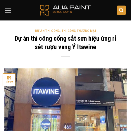
Skip
to
content
DỰ ÁN THI CÔNG
,
THI CÔNG THƯƠNG MẠI
Dự án thi công cổng sắt sơn hiệu ứng rỉ
sét rượu vang Ý Itawine
09
Th12