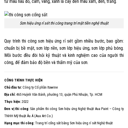
từ màu nâu đỏ, cam, vàng, xanh lá cây đến màu xám, đen, trắng.
Sơn hiệu ứng rỉ sét thi công trang trí mặt tiền nghệ thuật
Quy trình thi công sơn hiệu ứng rỉ sét gồm nhiều bước, bao gồm:
chuẩn bị bề mặt, sơn lớp nền, sơn lớp hiệu ứng, sơn lớp phủ bóng.
Mỗi bước đều đòi hỏi kỹ thuật và kinh nghiệm cao của người thi
công, để đảm bảo độ bền và thẩm mỹ của sơn.
CÔNG TRÌNH THỰC HIỆN
Chủ đầu tư:
Công ty Cổ phần Itawine
Địa chỉ:
465 Huỳnh Văn Bánh, phường 13, quận Phú Nhuận, Tp. HCM
Thực hiện:
2022
Đơn vị thi công:
Sản phẩm thi công Sơn hiệu ứng Nghệ thuật Aua Paint – Công ty
TNHH Mỹ thuật Âu Á (Aua Art Co.)
Hạng mục thi công:
Trang trí cổng sắt bằng Sơn hiệu ứng rỉ sét Nghệ thuật