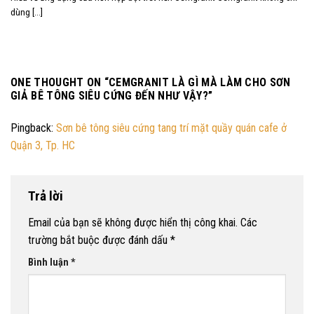
dùng [...]
ONE THOUGHT ON “
CEMGRANIT LÀ GÌ MÀ LÀM CHO SƠN
GIẢ BÊ TÔNG SIÊU CỨNG ĐẾN NHƯ VẬY?
”
Pingback:
Sơn bê tông siêu cứng tang trí mặt quầy quán cafe ở
Quận 3, Tp. HC
Trả lời
Email của bạn sẽ không được hiển thị công khai.
Các
trường bắt buộc được đánh dấu
*
Bình luận
*