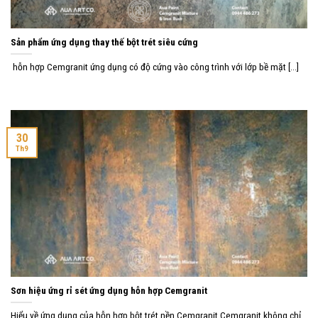
Sản phẩm ứng dụng thay thế bột trét siêu cứng
hỗn hợp Cemgranit ứng dụng có độ cứng vào công trình với lớp bề mặt [...]
30
Th9
Sơn hiệu ứng rỉ sét ứng dụng hỗn hợp Cemgranit
Hiểu về ứng dụng của hỗn hợp bột trét nền Cemgranit Cemgranit không chỉ