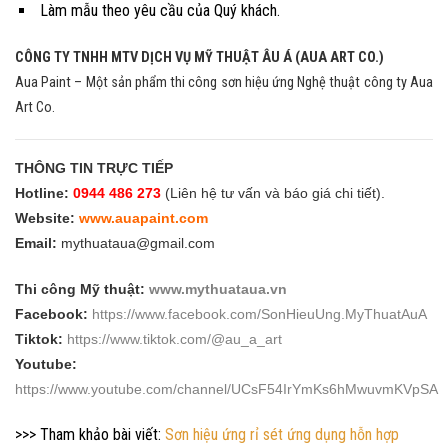
Làm mẫu theo yêu cầu của Quý khách.
CÔNG TY TNHH MTV DỊCH VỤ MỸ THUẬT ÂU Á (AUA ART CO.)
Aua Paint – Một sản phẩm thi công sơn hiệu ứng Nghệ thuật công ty Aua
Art Co.
THÔNG TIN TRỰC TIẾP
Hotline:
0944 486 273
(Liên hệ tư vấn và báo giá chi tiết).
Website:
www.auapaint.com
Email:
mythuataua@gmail.com
Thi công Mỹ thuật:
www.mythuataua.vn
Facebook:
https://www.facebook.com/SonHieuUng.MyThuatAuA
Tiktok:
https://www.tiktok.com/@au_a_art
Youtube:
https://www.youtube.com/channel/UCsF54IrYmKs6hMwuvmKVpSA
>>> Tham khảo bài viết:
Sơn hiệu ứng rỉ sét ứng dụng hỗn hợp