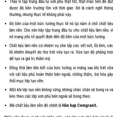
Thay vì tập trung đầu tư sơn phủ thật tốt, thật mắc tiền để đạt
được độ bền trường tồn với thời gian. Đó là cách nghĩ thông
thường, nhưng thực tế không phải vậy.
Độ bền của một bức tường thực tế nó lại nằm ở chỗ chất liệu
làm nền. Cho nên hãy tập trung đầu tư cho chất liệu làm nền; vì
nó mang yếu tố quyết định đến độ bền của một bức tường.
Chất liệu làm nền có nhiệm vụ che lấp các vết nứt, lồi lõm, các
lỗi khiếm khuyết do thợ trát vữa tạo ra. Vừa tạo độ phẳng mịn
để tạo ra giá trị thẩm mỹ.
Đồng thời làm liên kết của bức tường xi măng sau khi trát vữa
với vật liệu phủ hoàn thiện bên ngoài, chống thấm, ôxi hóa gây
thối mục lớp tạo nền.
Một khi lớp tạo nền không vững, không chắc chắn sẽ bong ra và
kéo theo các lớp sơn phủ bên ngoài sẽ bong theo.
Mà chất liệu làm nền đó chính là
Hỗn hợp
Cemgranit.