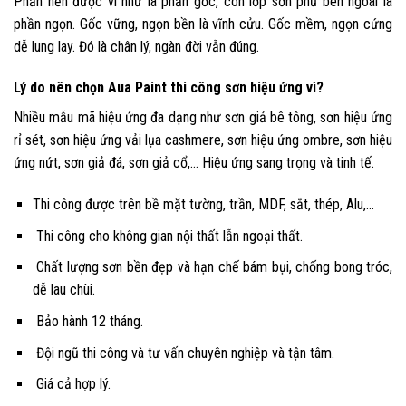
Phần nền được ví như là phần gốc, còn lớp sơn phủ bên ngoài là
phần ngọn. Gốc vững, ngọn bền là vĩnh cửu. Gốc mềm, ngọn cứng
dễ lung lay. Đó là chân lý, ngàn đời vẫn đúng.
Lý do nên chọn
Aua Paint
thi công sơn hiệu ứng vì?
Nhiều mẫu mã hiệu ứng đa dạng như sơn giả bê tông, sơn hiệu ứng
rỉ sét, sơn hiệu ứng vải lụa cashmere, sơn hiệu ứng ombre, sơn hiệu
ứng nứt, sơn giả đá, sơn giả cổ,… Hiệu ứng sang trọng và tinh tế.
Thi công được trên bề mặt tường, trần, MDF, sắt, thép, Alu,…
Thi công cho không gian nội thất lẫn ngoại thất.
Chất lượng sơn bền đẹp và hạn chế bám bụi, chống bong tróc,
dễ lau chùi.
Bảo hành 12 tháng.
Đội ngũ thi công và tư vấn chuyên nghiệp và tận tâm.
Giá cả hợp lý.