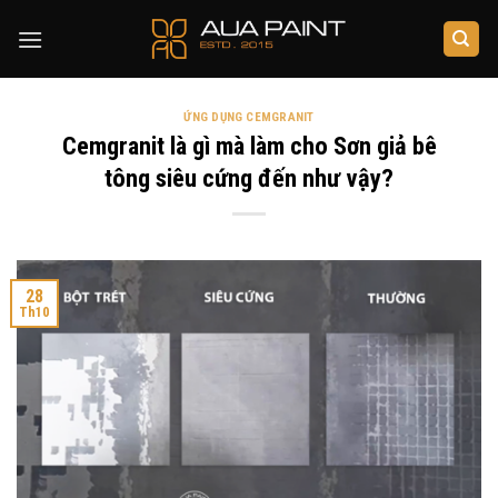
Skip
to
content
ỨNG DỤNG CEMGRANIT
Cemgranit là gì mà làm cho Sơn giả bê
tông siêu cứng đến như vậy?
28
Th10