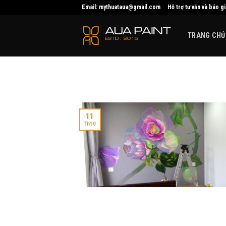
Skip
Email: mythuataua@gmail.com
Hỗ trợ tư vấn và báo g
to
content
TRANG CHỦ
11
Th10