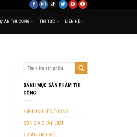
Ự ÁN THI CÔNG
TIN TỨC
LIÊN HỆ
DANH MỤC SẢN PHẨM THI
CÔNG
HIỆU ỨNG LÊN TƯỜNG
SƠN GIẢ CHẤT LIỆU
DỰ ÁN TIÊU BIỂU