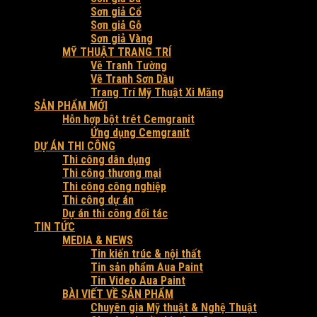
Sơn giả Cổ
Sơn giả Gỗ
Sơn giả Vàng
MỸ THUẬT TRANG TRÍ
Vẽ Tranh Tường
Vẽ Tranh Sơn Dầu
Trang Trí Mỹ Thuật Xi Măng
SẢN PHẨM MỚI
Hỗn hợp bột trét Cemgranit
Ứng dụng Cemgranit
DỰ ÁN THI CÔNG
Thi công dân dụng
Thi công thương mại
Thi công công nghiệp
Thi công dự án
Dự án thi công đối tác
TIN TỨC
MEDIA & NEWS
Tin kiến trúc & nội thất
Tin sản phẩm Aua Paint
Tin Video Aua Paint
BÀI VIẾT VỀ SẢN PHẨM
Chuyên gia Mỹ thuật & Nghệ Thuật