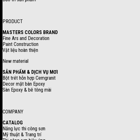
PRODUCT
MASTERS COLORS BRAND
Fine Ars and Decoration
Paint Construction
Vật liệu hoàn thiện
New material
SẢN PHẨM & DỊCH VỤ MƠI
Bột trét hỗn hợp Cemgranit
Decor mặt bàn Epoxy
Sàn Epoxy & bê tông mài
COMPANY
CATALOG
Năng lực thi công sơn
Mỹ thuật & Trang trí