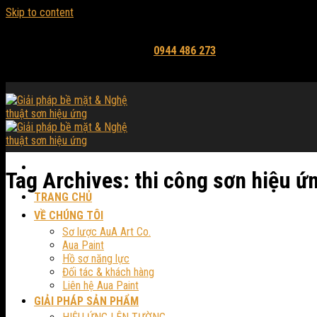
Skip to content
Email: mythuataua@gmail.com
Hỗ trợ tư vấn và báo giá:
0944 486 273
Tag Archives:
thi công sơn hiệu ứn
TRANG CHỦ
VỀ CHÚNG TÔI
Sơ lược AuA Art Co.
Aua Paint
Hồ sơ năng lực
Đối tác & khách hàng
Liên hệ Aua Paint
GIẢI PHÁP SẢN PHẨM