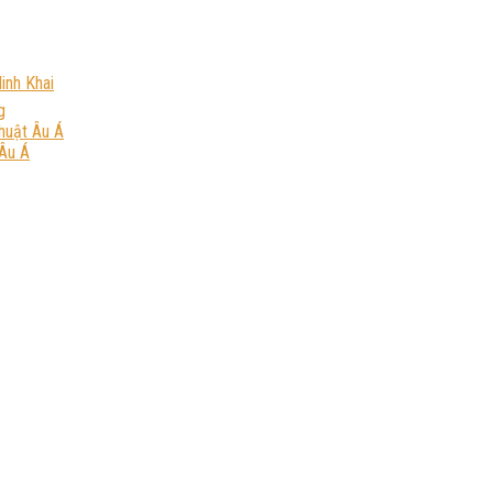
inh Khai
g
huật Âu Á
Âu Á