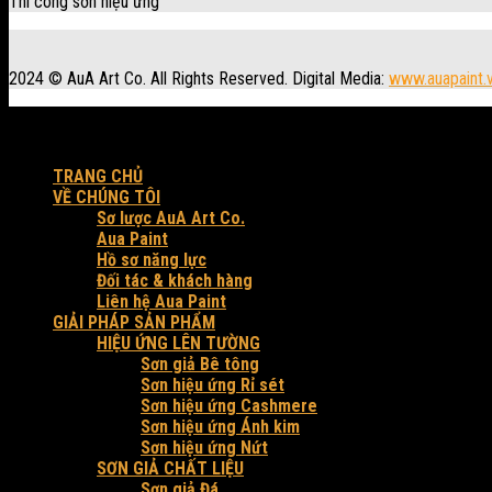
Thi công sơn hiệu ứng
2024 © AuA Art Co. All Rights Reserved. Digital Media:
www.auapaint.
Workshop: 30 Trung Đông 3, xã Đông Thạnh, Tp. HCM.
Produced by AuA Art Co.
TRANG CHỦ
VỀ CHÚNG TÔI
Sơ lược AuA Art Co.
Aua Paint
Hồ sơ năng lực
Đối tác & khách hàng
Liên hệ Aua Paint
GIẢI PHÁP SẢN PHẨM
HIỆU ỨNG LÊN TƯỜNG
Sơn giả Bê tông
Sơn hiệu ứng Rỉ sét
Sơn hiệu ứng Cashmere
Sơn hiệu ứng Ánh kim
Sơn hiệu ứng Nứt
SƠN GIẢ CHẤT LIỆU
Sơn giả Đá