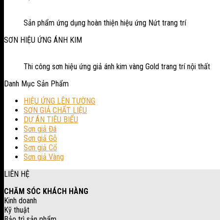
Sản phẩm ứng dụng hoàn thiện hiệu ứng Nứt trang trí
SƠN HIỆU ỨNG ÁNH KIM
Thi công sơn hiệu ứng giả ánh kim vàng Gold trang trí nội thất
Danh Mục Sản Phẩm
HIỆU ỨNG LÊN TƯỜNG
SƠN GIẢ CHẤT LIỆU
DỰ ÁN TIÊU BIỂU
Sơn giả Đá
Sơn giả Gỗ
Sơn giả Cổ
Sơn giả Vàng
LIÊN HỆ
CHĂM SÓC KHÁCH HÀNG
Kinh doanh
Kỹ thuật
Bảo trì sản phẩm