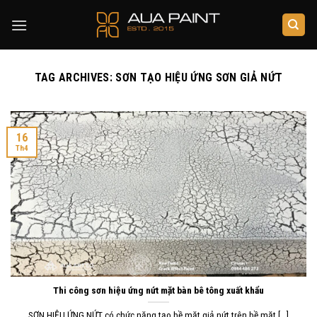
Skip
to
content
TAG ARCHIVES:
SƠN TẠO HIỆU ỨNG SƠN GIẢ NỨT
16
Th4
Thi công sơn hiệu ứng nứt mặt bàn bê tông xuất khẩu
SƠN HIỆU ỨNG NỨT có chức năng tạo bề mặt giả nứt trên bề mặt [...]