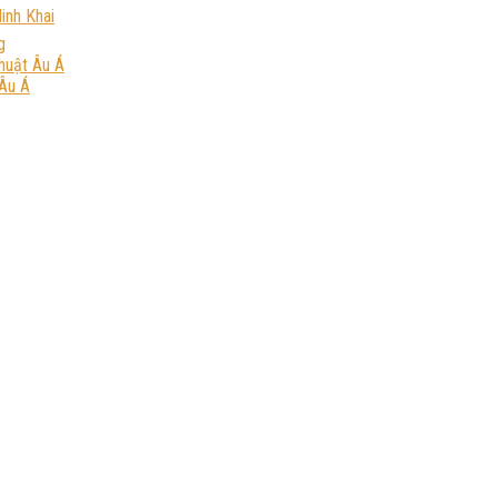
inh Khai
g
huật Âu Á
Âu Á