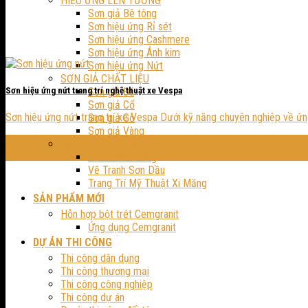
HIỆU ỨNG LÊN TƯỜNG
Sơn giả Bê tông
Sơn hiệu ứng Rỉ sét
Sơn hiệu ứng Cashmere
Sơn hiệu ứng Ánh kim
Sơn hiệu ứng Nứt
SƠN GIẢ CHẤT LIỆU
Sơn giả Đá
Sơn hiệu ứng nứt trang trí nghệ thuật xe Vespa
Sơn giả Cổ
Sơn hiệu ứng nứt trang trí xe Vespa Dưới kỹ năng chuyên nghiệp về ứng
Sơn giả Gỗ
Sơn giả Vàng
20
MỸ THUẬT TRANG TRÍ
Th5
Vẽ Tranh Tường
Vẽ Tranh Sơn Dầu
Trang Trí Mỹ Thuật Xi Măng
SẢN PHẨM MỚI
Hỗn hợp bột trét Cemgranit
Ứng dụng Cemgranit
DỰ ÁN THI CÔNG
Thi công dân dụng
Thi công thương mại
Thi công công nghiệp
Thi công dự án