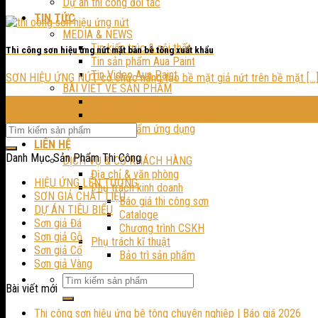
Dự án thi công đối tác
TIN TỨC
MEDIA & NEWS
Tin kiến trúc & nội thất
Thi công sơn hiệu ứng nứt mặt bàn bê tông xuất khẩu
Tin sản phẩm Aua Paint
Tin Video Aua Paint
SƠN HIỆU ỨNG NỨT có chức năng tạo bề mặt giả nứt trên bề mặt [...
BÀI VIẾT VỀ SẢN PHẨM
Chuyên gia Mỹ thuật & Nghệ Thuật
16
Chuyên gia về thi công Sơn
Th4
Bài sản phẩm ứng dụng
LIÊN HỆ
Danh Mục Sản Phẩm Thi Công
DỊCH VỤ & CS KHÁCH HÀNG
Địa chỉ & văn phòng
HIỆU ỨNG LÊN TƯỜNG
Phụ trách kinh doanh
SƠN GIẢ CHẤT LIỆU
Báo giá thi công sơn
DỰ ÁN TIÊU BIỂU
Cataloge
Sơn giả Đá
Chương trình CSKH
Sơn giả Gỗ
Phụ trách kĩ thuật
Sơn giả Cổ
Bảo trì sản phẩm
Sơn giả Vàng
Bài viết mới
Thi công sơn hiệu ứng bê tông chuyên nghiệp | Báo giá 2026