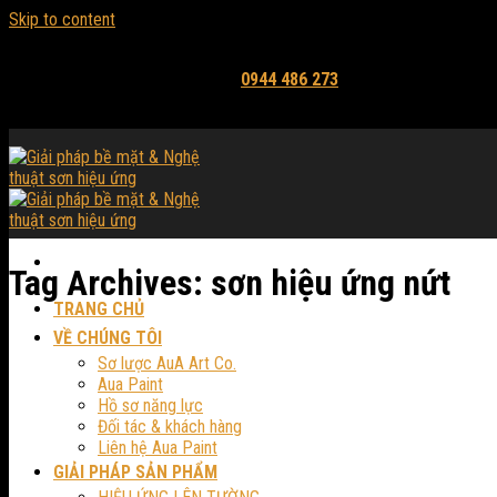
Skip to content
Email: mythuataua@gmail.com
Hỗ trợ tư vấn và báo giá:
0944 486 273
Tag Archives:
sơn hiệu ứng nứt
TRANG CHỦ
VỀ CHÚNG TÔI
Sơ lược AuA Art Co.
Aua Paint
Hồ sơ năng lực
Đối tác & khách hàng
Liên hệ Aua Paint
GIẢI PHÁP SẢN PHẨM