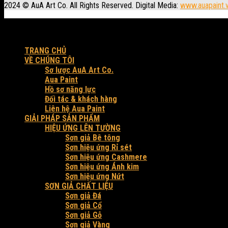
2024 © AuA Art Co. All Rights Reserved. Digital Media:
www.auapaint.
Workshop: 30 Trung Đông 3, xã Đông Thạnh, Tp. HCM.
Produced by AuA Art Co.
TRANG CHỦ
VỀ CHÚNG TÔI
Sơ lược AuA Art Co.
Aua Paint
Hồ sơ năng lực
Đối tác & khách hàng
Liên hệ Aua Paint
GIẢI PHÁP SẢN PHẨM
HIỆU ỨNG LÊN TƯỜNG
Sơn giả Bê tông
Sơn hiệu ứng Rỉ sét
Sơn hiệu ứng Cashmere
Sơn hiệu ứng Ánh kim
Sơn hiệu ứng Nứt
SƠN GIẢ CHẤT LIỆU
Sơn giả Đá
Sơn giả Cổ
Sơn giả Gỗ
Sơn giả Vàng