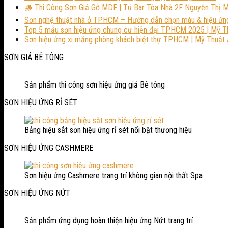
🪵 Thi Công Sơn Giả Gỗ MDF | Tủ Bar Tòa Nhà 2F Nguyễn Thị M
Sơn nghệ thuật nhà ở TPHCM – Hướng dẫn chọn màu & hiệu ứn
Top 5 mẫu sơn hiệu ứng chung cư hiện đại TPHCM 2025 | Mỹ T
Sơn hiệu ứng xi măng phòng khách biệt thự TPHCM | Mỹ Thuật 
SƠN GIẢ BÊ TÔNG
Sản phẩm thi công sơn hiệu ứng giả Bê tông
SƠN HIỆU ỨNG RỈ SÉT
Bảng hiệu sắt sơn hiệu ứng rỉ sét nổi bật thương hiệu
SƠN HIỆU ỨNG CASHMERE
Sơn hiệu ứng Cashmere trang trí không gian nội thất Spa
SƠN HIỆU ỨNG NỨT
Sản phẩm ứng dụng hoàn thiện hiệu ứng Nứt trang trí