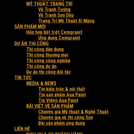
MỸ THUẬT TRANG TRÍ
Vẽ Tranh Tường
Vẽ Tranh Sơn Dầu
Trang Trí Mỹ Thuật Xi Măng
SẢN PHẨM MỚI
Hỗn hợp bột trét Cemgranit
Ứng dụng Cemgranit
DỰ ÁN THI CÔNG
Thi công dân dụng
Thi công thương mại
Thi công công nghiệp
Thi công dự án
Dự án thi công đối tác
TIN TỨC
MEDIA & NEWS
Tin kiến trúc & nội thất
Tin sản phẩm Aua Paint
Tin Video Aua Paint
BÀI VIẾT VỀ SẢN PHẨM
Chuyên gia Mỹ thuật & Nghệ Thuật
Chuyên gia về thi công Sơn
Bài sản phẩm ứng dụng
LIÊN HỆ