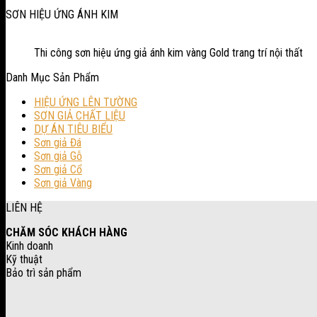
SƠN HIỆU ỨNG ÁNH KIM
Thi công sơn hiệu ứng giả ánh kim vàng Gold trang trí nội thất
Danh Mục Sản Phẩm
HIỆU ỨNG LÊN TƯỜNG
SƠN GIẢ CHẤT LIỆU
DỰ ÁN TIÊU BIỂU
Sơn giả Đá
Sơn giả Gỗ
Sơn giả Cổ
Sơn giả Vàng
LIÊN HỆ
CHĂM SÓC KHÁCH HÀNG
Kinh doanh
Kỹ thuật
Bảo trì sản phẩm