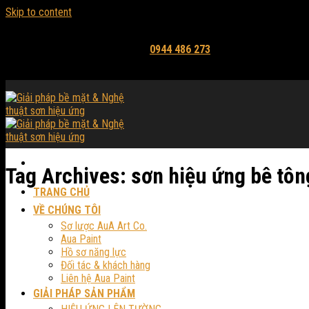
Skip to content
Email: mythuataua@gmail.com
Hỗ trợ tư vấn và báo giá:
0944 486 273
Tag Archives:
sơn hiệu ứng bê tông
TRANG CHỦ
VỀ CHÚNG TÔI
Sơ lược AuA Art Co.
Aua Paint
Hồ sơ năng lực
Đối tác & khách hàng
Liên hệ Aua Paint
GIẢI PHÁP SẢN PHẨM