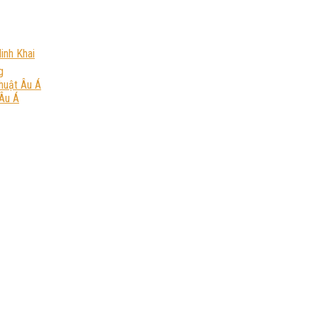
inh Khai
g
huật Âu Á
Âu Á