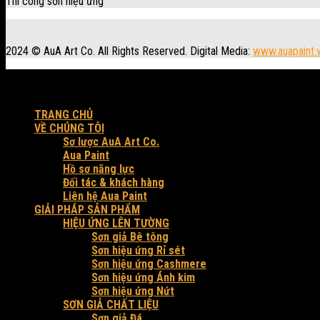
Thi công sơn hiệu ứng
2024 © AuA Art Co. All Rights Reserved. Digital Media:
www.auapaint.
Workshop: 30 Trung Đông 3, xã Đông Thạnh, Tp. HCM.
Produced by AuA Art Co.
TRANG CHỦ
VỀ CHÚNG TÔI
Sơ lược AuA Art Co.
Aua Paint
Hồ sơ năng lực
Đối tác & khách hàng
Liên hệ Aua Paint
GIẢI PHÁP SẢN PHẨM
HIỆU ỨNG LÊN TƯỜNG
Sơn giả Bê tông
Sơn hiệu ứng Rỉ sét
Sơn hiệu ứng Cashmere
Sơn hiệu ứng Ánh kim
Sơn hiệu ứng Nứt
SƠN GIẢ CHẤT LIỆU
Sơn giả Đá