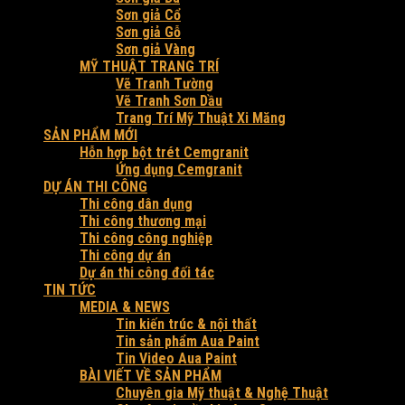
Sơn giả Cổ
Sơn giả Gỗ
Sơn giả Vàng
MỸ THUẬT TRANG TRÍ
Vẽ Tranh Tường
Vẽ Tranh Sơn Dầu
Trang Trí Mỹ Thuật Xi Măng
SẢN PHẨM MỚI
Hỗn hợp bột trét Cemgranit
Ứng dụng Cemgranit
DỰ ÁN THI CÔNG
Thi công dân dụng
Thi công thương mại
Thi công công nghiệp
Thi công dự án
Dự án thi công đối tác
TIN TỨC
MEDIA & NEWS
Tin kiến trúc & nội thất
Tin sản phẩm Aua Paint
Tin Video Aua Paint
BÀI VIẾT VỀ SẢN PHẨM
Chuyên gia Mỹ thuật & Nghệ Thuật