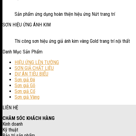
Sản phẩm ứng dụng hoàn thiện hiệu ứng Nứt trang trí
SƠN HIỆU ỨNG ÁNH KIM
Thi công sơn hiệu ứng giả ánh kim vàng Gold trang trí nội thất
Danh Mục Sản Phẩm
HIỆU ỨNG LÊN TƯỜNG
SƠN GIẢ CHẤT LIỆU
DỰ ÁN TIÊU BIỂU
Sơn giả Đá
Sơn giả Gỗ
Sơn giả Cổ
Sơn giả Vàng
LIÊN HỆ
CHĂM SÓC KHÁCH HÀNG
Kinh doanh
Kỹ thuật
Bảo trì sản phẩm