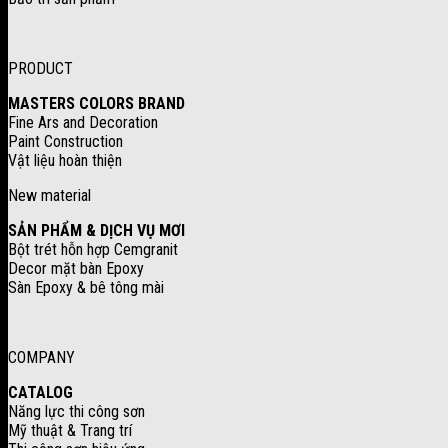
PRODUCT
MASTERS COLORS BRAND
Fine Ars and Decoration
Paint Construction
Vật liệu hoàn thiện
New material
SẢN PHẨM & DỊCH VỤ MƠI
Bột trét hỗn hợp Cemgranit
Decor mặt bàn Epoxy
Sàn Epoxy & bê tông mài
COMPANY
CATALOG
Năng lực thi công sơn
Mỹ thuật & Trang trí