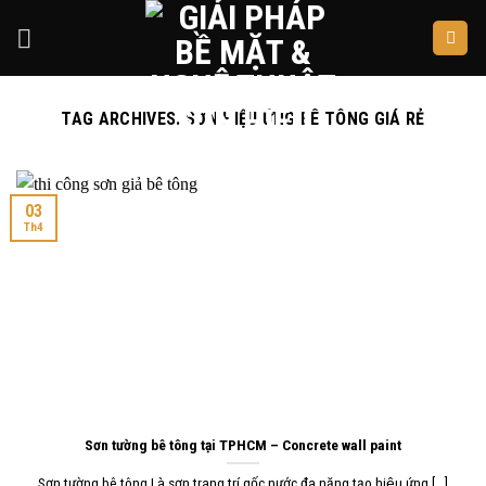
Skip
to
content
TAG ARCHIVES:
SƠN HIỆU ỨNG BÊ TÔNG GIÁ RẺ
03
Th4
Sơn tường bê tông tại TPHCM – Concrete wall paint
Sơn tường bê tông Là sơn trang trí gốc nước đa năng tạo hiệu ứng [...]