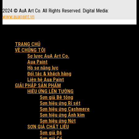
2024 © AuA Art Co. All Rights Reserved. Digital Media:
www.auapaint.vn
Workshop: 30 Trung Đông 3, xã Đông Thạnh, Tp. HCM.
Produced by AuA Art Co.
TRANG CHỦ
VỀ CHÚNG TÔI
Sơ lược AuA Art Co.
Aua Paint
Hồ sơ năng lực
Đối tác & khách hàng
Liên hệ Aua Paint
GIẢI PHÁP SẢN PHẨM
HIỆU ỨNG LÊN TƯỜNG
Sơn giả Bê tông
Sơn hiệu ứng Rỉ sét
Sơn hiệu ứng Cashmere
Sơn hiệu ứng Ánh kim
Sơn hiệu ứng Nứt
SƠN GIẢ CHẤT LIỆU
Sơn giả Đá
Sơn giả Cổ