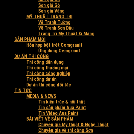
Sơn giả Gỗ
Sơn giả Vàng
MỸ THUẬT TRANG TRÍ
Vẽ Tranh Tường
Vẽ Tranh Sơn Dầu
Trang Trí Mỹ Thuật Xi Măng
SẢN PHẨM MỚI
Hỗn hợp bột trét Cemgranit
Ứng dụng Cemgranit
DỰ ÁN THI CÔNG
Thi công dân dụng
Thi công thương mại
Thi công công nghiệp
Thi công dự án
Dự án thi công đối tác
TIN TỨC
MEDIA & NEWS
Tin kiến trúc & nội thất
Tin sản phẩm Aua Paint
Tin Video Aua Paint
BÀI VIẾT VỀ SẢN PHẨM
Chuyên gia Mỹ thuật & Nghệ Thuật
Chuyên gia về thi công Sơn