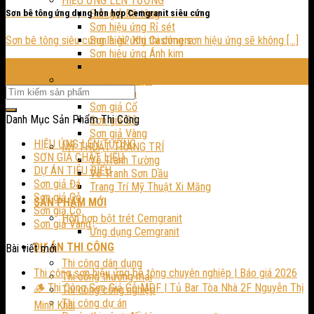
HIỆU ỨNG LÊN TƯỜNG
Sơn giả Bê tông
Sơn bê tông ứng dụng hỗn hợp Cemgranit siêu cứng
Sơn hiệu ứng Rỉ sét
Sơn bê tông siêu cứng là gì? Khi thi công sơn hiệu ứng sẽ không [...]
Sơn hiệu ứng Cashmere
Sơn hiệu ứng Ánh kim
05
Sơn hiệu ứng Nứt
Th7
SƠN GIẢ CHẤT LIỆU
Sơn giả Đá
Sơn giả Cổ
Danh Mục Sản Phẩm Thi Công
Sơn giả Gỗ
Sơn giả Vàng
HIỆU ỨNG LÊN TƯỜNG
MỸ THUẬT TRANG TRÍ
SƠN GIẢ CHẤT LIỆU
Vẽ Tranh Tường
DỰ ÁN TIÊU BIỂU
Vẽ Tranh Sơn Dầu
Sơn giả Đá
Trang Trí Mỹ Thuật Xi Măng
Sơn giả Gỗ
SẢN PHẨM MỚI
Sơn giả Cổ
Hỗn hợp bột trét Cemgranit
Sơn giả Vàng
Ứng dụng Cemgranit
DỰ ÁN THI CÔNG
Bài viết mới
Thi công dân dụng
Thi công sơn hiệu ứng bê tông chuyên nghiệp | Báo giá 2026
Thi công thương mại
🪵 Thi Công Sơn Giả Gỗ MDF | Tủ Bar Tòa Nhà 2F Nguyễn Thị
Thi công công nghiệp
Thi công dự án
Minh Khai