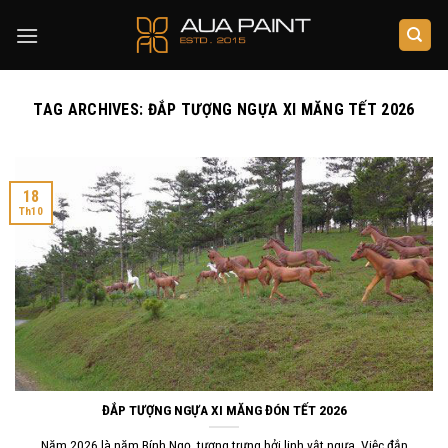
Skip
to
content
TAG ARCHIVES:
ĐẮP TƯỢNG NGỰA XI MĂNG TẾT 2026
18
Th10
ĐẮP TƯỢNG NGỰA XI MĂNG ĐÓN TẾT 2026
Năm 2026 là năm Bính Ngọ, tượng trưng bởi linh vật ngựa. Việc đắp