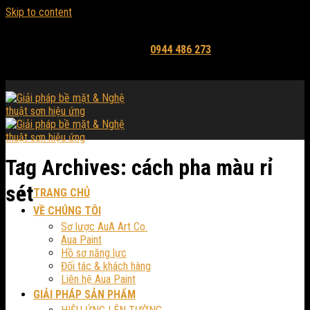
Skip to content
Email: mythuataua@gmail.com
Hỗ trợ tư vấn và báo giá:
0944 486 273
Tag Archives:
cách pha màu rỉ
sét
TRANG CHỦ
VỀ CHÚNG TÔI
Sơ lược AuA Art Co.
Aua Paint
Hồ sơ năng lực
Đối tác & khách hàng
Liên hệ Aua Paint
GIẢI PHÁP SẢN PHẨM