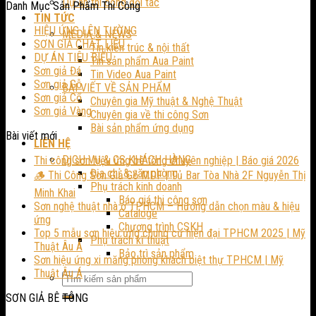
Dự án thi công đối tác
Danh Mục Sản Phẩm Thi Công
TIN TỨC
HIỆU ỨNG LÊN TƯỜNG
MEDIA & NEWS
SƠN GIẢ CHẤT LIỆU
Tin kiến trúc & nội thất
DỰ ÁN TIÊU BIỂU
Tin sản phẩm Aua Paint
Sơn giả Đá
Tin Video Aua Paint
Sơn giả Gỗ
BÀI VIẾT VỀ SẢN PHẨM
Sơn giả Cổ
Chuyên gia Mỹ thuật & Nghệ Thuật
Sơn giả Vàng
Chuyên gia về thi công Sơn
Bài sản phẩm ứng dụng
Bài viết mới
LIÊN HỆ
DỊCH VỤ & CS KHÁCH HÀNG
Thi công sơn hiệu ứng bê tông chuyên nghiệp | Báo giá 2026
Địa chỉ & văn phòng
🪵 Thi Công Sơn Giả Gỗ MDF | Tủ Bar Tòa Nhà 2F Nguyễn Thị
Phụ trách kinh doanh
Minh Khai
Báo giá thi công sơn
Sơn nghệ thuật nhà ở TPHCM – Hướng dẫn chọn màu & hiệu
Cataloge
ứng
Chương trình CSKH
Top 5 mẫu sơn hiệu ứng chung cư hiện đại TPHCM 2025 | Mỹ
Phụ trách kĩ thuật
Thuật Âu Á
Bảo trì sản phẩm
Sơn hiệu ứng xi măng phòng khách biệt thự TPHCM | Mỹ
Thuật Âu Á
SƠN GIẢ BÊ TÔNG