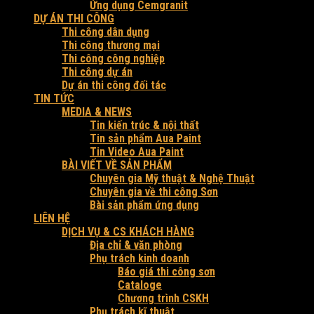
Ứng dụng Cemgranit
DỰ ÁN THI CÔNG
Thi công dân dụng
Thi công thương mại
Thi công công nghiệp
Thi công dự án
Dự án thi công đối tác
TIN TỨC
MEDIA & NEWS
Tin kiến trúc & nội thất
Tin sản phẩm Aua Paint
Tin Video Aua Paint
BÀI VIẾT VỀ SẢN PHẨM
Chuyên gia Mỹ thuật & Nghệ Thuật
Chuyên gia về thi công Sơn
Bài sản phẩm ứng dụng
LIÊN HỆ
DỊCH VỤ & CS KHÁCH HÀNG
Địa chỉ & văn phòng
Phụ trách kinh doanh
Báo giá thi công sơn
Cataloge
Chương trình CSKH
Phụ trách kĩ thuật