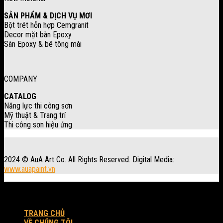
SẢN PHẨM & DỊCH VỤ MƠI
Bột trét hỗn hợp Cemgranit
Decor mặt bàn Epoxy
Sàn Epoxy & bê tông mài
COMPANY
CATALOG
Năng lực thi công sơn
Mỹ thuật & Trang trí
Thi công sơn hiệu ứng
2024 © AuA Art Co. All Rights Reserved. Digital Media:
www.auapaint.vn
Workshop: 30 Trung Đông 3, xã Đông Thạnh, Tp. HCM.
Produced by AuA Art Co.
TRANG CHỦ
VỀ CHÚNG TÔI