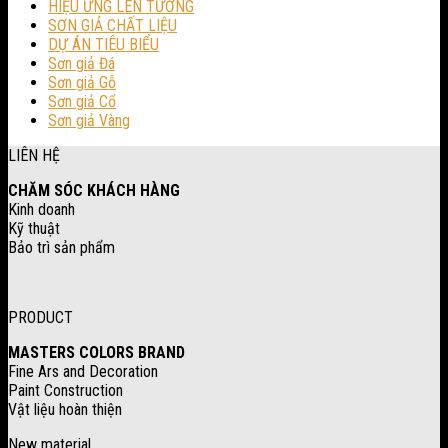
HIỆU ỨNG LÊN TƯỜNG
SƠN GIẢ CHẤT LIỆU
DỰ ÁN TIÊU BIỂU
Sơn giả Đá
Sơn giả Gỗ
Sơn giả Cổ
Sơn giả Vàng
LIÊN HỆ
CHĂM SÓC KHÁCH HÀNG
Kinh doanh
Kỹ thuật
Bảo trì sản phẩm
PRODUCT
MASTERS COLORS BRAND
Fine Ars and Decoration
Paint Construction
Vật liệu hoàn thiện
New material