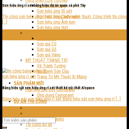
HIỆU ỨNG LÊN TƯỜNG
Sơn giả Bê tông
Sơn hiệu ứng rỉ sét bảng hiệu dự án quán cà phê Tây
Sơn hiệu ứng Rỉ sét
Thi công sơn hiệu ứng rỉ sét bảng hiệu nghệ thuật. Công trình thi công
Sơn hiệu ứng Cashmere
[...]
Sơn hiệu ứng Ánh kim
Sơn hiệu ứng Nứt
01
SƠN GIẢ CHẤT LIỆU
Th1
Sơn giả Đá
Sơn giả Cổ
Sơn giả Gỗ
Sơn giả Vàng
MỸ THUẬT TRANG TRÍ
Vẽ Tranh Tường
Vẽ Tranh Sơn Dầu
Trang Trí Mỹ Thuật Xi Măng
SẢN PHẨM MỚI
Bảng hiệu sắt sơn hiệu ứng rỉ sét thiết kế nội thất Alspace
Hỗn hợp bột trét Cemgranit
Ứng dụng Cemgranit
Bảng hiệu sắt sơn hiệu ứng rỉ sét Bảng hiệu sắt sơn hiệu ứng rỉ [...]
DỰ ÁN THI CÔNG
Thi công dân dụng
07
Thi công thương mại
Th11
Thi công công nghiệp
Thi công dự án