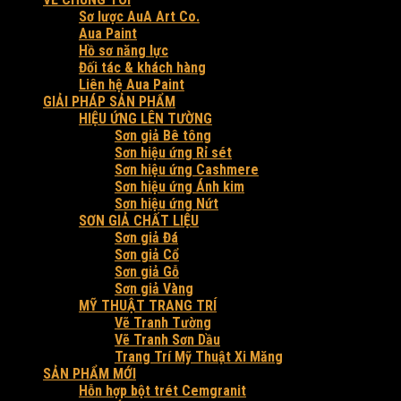
Sơ lược AuA Art Co.
Aua Paint
Hồ sơ năng lực
Đối tác & khách hàng
Liên hệ Aua Paint
GIẢI PHÁP SẢN PHẨM
HIỆU ỨNG LÊN TƯỜNG
Sơn giả Bê tông
Sơn hiệu ứng Rỉ sét
Sơn hiệu ứng Cashmere
Sơn hiệu ứng Ánh kim
Sơn hiệu ứng Nứt
SƠN GIẢ CHẤT LIỆU
Sơn giả Đá
Sơn giả Cổ
Sơn giả Gỗ
Sơn giả Vàng
MỸ THUẬT TRANG TRÍ
Vẽ Tranh Tường
Vẽ Tranh Sơn Dầu
Trang Trí Mỹ Thuật Xi Măng
SẢN PHẨM MỚI
Hỗn hợp bột trét Cemgranit