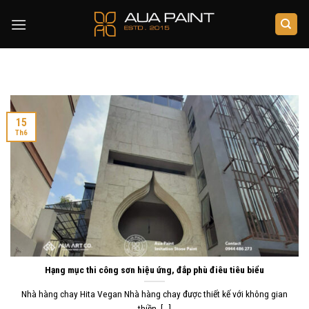
Skip
to
content
15
Th6
Hạng mục thi công sơn hiệu ứng, đắp phù điêu tiêu biểu
Nhà hàng chay Hita Vegan Nhà hàng chay được thiết kế với không gian
thiền, [...]